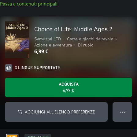
Passa a contenuti principali
Choice of Life: Middle Ages 2
Samustai LTD
•
Carte e giochi da tavolo
•
Azione e avventura
•
Di ruolo
6,99 €
3 LINGUE SUPPORTATE
ACQUISTA
6,99 €
AGGIUNGI ALL'ELENCO PREFERENZE
● ● ●