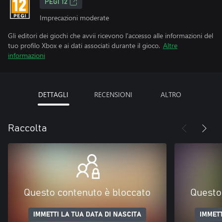
PEGI 12
Imprecazioni moderate
Gli editori dei giochi che avvii ricevono l'accesso alle informazioni del
tuo profilo Xbox e ai dati associati durante il gioco.
Altre
informazioni
DETTAGLI
RECENSIONI
ALTRO
Raccolta
Questo contenuto è bloccato
Questo
IMMETTI LA TUA DATA DI NASCITA
IMMETT