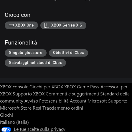
Gioca con
XBOX One
XBOX Series X|S
Funzionalità
Singolo giocatore
Obiettivi di Xbox
Salvataggi nel cloud di Xbox
XBOX console
Giochi per XBOX
XBOX Game Pass
Accessori per
XBOX
Supporto XBOX
Commenti e suggerimenti
Standard della
community
Avviso Fotosensibilità
Account Microsoft
Supporto
Microsoft Store
Resi
Tracciamento ordini
Giochi
Italiano (Italia)
Le tue scelte sulla privacy