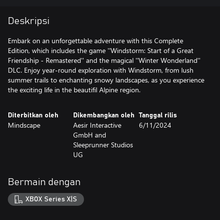
Deskripsi
Embark on an unforgettable adventure with this Complete
Edition, which includes the game ''Windstorm: Start of a Great
Friendship - Remastered'' and the magical ''Winter Wonderland''
DLC. Enjoy year-round exploration with Windstorm, from lush
summer trails to enchanting snowy landscapes, as you experience
the exciting life in the beautifil Alpine region.
Diterbitkan oleh
Dikembangkan oleh
Tanggal rilis
Mindscape
Aesir Interactive
6/11/2024
GmbH and
Sleeprunner Studios
UG
Bermain dengan
XBOX Series X|S