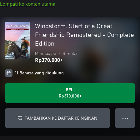
Lompati ke konten utama
Windstorm: Start of a Great
Friendship Remastered - Complete
Edition
Mindscape
•
Simulasi
Rp370.000+
11 Bahasa yang didukung
BELI
Rp370.000+
TAMBAHKAN KE DAFTAR KEINGINAN
● ● ●