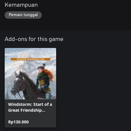
Kemampuan
Pemain tunggal
Add-ons for this game
Windstorm: Start of a
Great Friendship
Remastered - Winter
Wonderland
Rp130.000