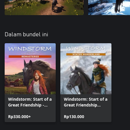
Dalam bundel ini
Windstorm: Start of a
Windstorm: Start of a
Great Friendship -
Great Friendship
Remastered
Remastered - Winter
Rp330.000+
Wonderland
Rp130.000