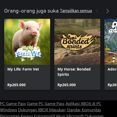
Tampilkan semua
Orang-orang juga suka
My Life: Farm Vet
My Horse: Bonded
Ador
Spirits
Rp265.000
Rp265.000
Rp26
PC Game Pass
Game PC Game Pass
Aplikasi XBOX di PC
Windows
Dukungan XBOX
Masukan
Standar Komunitas
Peringatan Kejang Fotosensitif
Akun Microsoft
Dukungan