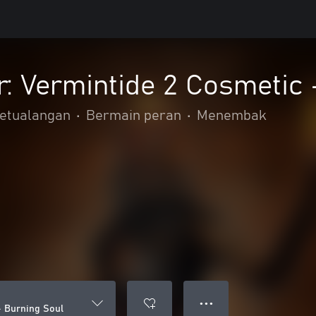
 Vermintide 2 Cosmetic 
petualangan
•
Bermain peran
•
Menembak
● ● ●
 Burning Soul