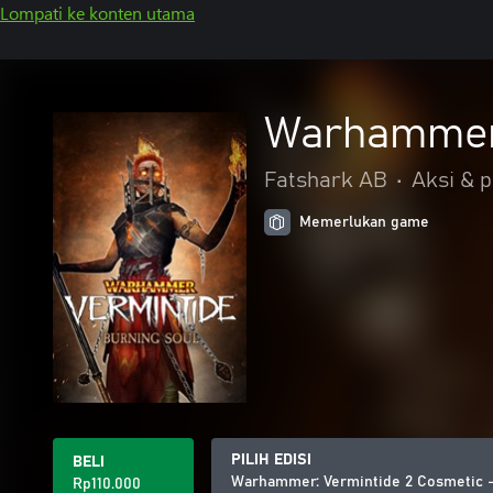
Lompati ke konten utama
Warhammer:
Fatshark AB
•
Aksi & 
Memerlukan game
PILIH EDISI
BELI
Warhammer: Vermintide 2 Cosmetic -
Rp110.000