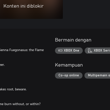
Konten ini diblokir
Bermain dengan
 Sienna Fuegonasus: the Flame
XBOX One
XBOX Seri
er.
Kemampuan
Co-op online
Multipemain o
takes root, beware.