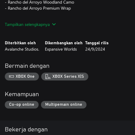
- Rancho del Arroyo Woodland Camo
- Rancho del Arroyo Premium Wrap
The contents of this pack are cosmetic only and applicable to all
Tampilkan selengkapnya
weapons, tents, and ground blinds in the game. They can be
previewed in-game for free before purchasing.
Diterbitkan oleh
Dikembangkan oleh
Tanggal rilis
Avalanche Studios.
Expansive Worlds
24/9/2024
Bermain dengan
XBOX One
XBOX Series X|S
Kemampuan
Co-op online
Multipemain online
Bekerja dengan