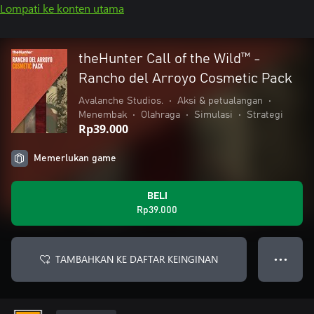
Lompati ke konten utama
theHunter Call of the Wild™ -
Rancho del Arroyo Cosmetic Pack
Avalanche Studios.
•
Aksi & petualangan
•
Menembak
•
Olahraga
•
Simulasi
•
Strategi
Rp39.000
Memerlukan game
BELI
Rp39.000
TAMBAHKAN KE DAFTAR KEINGINAN
● ● ●