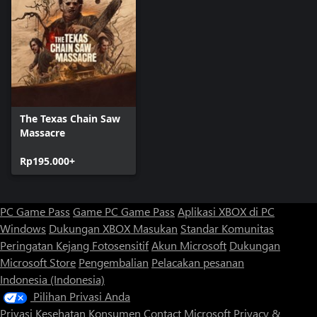
The Texas Chain Saw
Massacre
Rp195.000+
PC Game Pass
Game PC Game Pass
Aplikasi XBOX di PC
Windows
Dukungan XBOX
Masukan
Standar Komunitas
Peringatan Kejang Fotosensitif
Akun Microsoft
Dukungan
Microsoft Store
Pengembalian
Pelacakan pesanan
Indonesia (Indonesia)
Pilihan Privasi Anda
Privasi Kesehatan Konsumen
Contact Microsoft
Privacy &