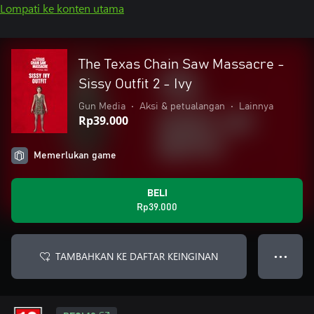
Lompati ke konten utama
The Texas Chain Saw Massacre -
Sissy Outfit 2 - Ivy
Gun Media
•
Aksi & petualangan
•
Lainnya
Rp39.000
Memerlukan game
BELI
Rp39.000
TAMBAHKAN KE DAFTAR KEINGINAN
● ● ●