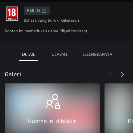
PEGI 18
Bahasa yang Buruk, Kekerasan
Konten ini memerlukan game (dijual terpisah).
DETAIL
ULASAN
SELENGKAPNYA
Galeri
Konten ini diblokir
Ko