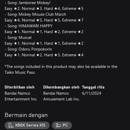
- Song: Jamboree Mickey!
Easy ★2, Normal ★3, Hard ★4, Extreme ★5
- Song: Mickey Mouse Club March
Easy ★4, Normal ★5, Hard ★5, Extreme ★7
- Song: HIMAWARI HAPPY
Easy ★1, Normal ★1, Hard ★2, Extreme ★2
- Song: Muscat
Easy ★1, Normal ★1, Hard ★1, Extreme ★2
- Song: Odoru Ponpokorin
Easy ★1, Normal ★2, Hard ★3, Extreme ★4
*The songs included in this product may also be available in the
Diterbitkan oleh
Dikembangkan oleh
Tanggal rilis
Bandai Namco
Bandai Namco
6/11/2024
Entertainment Inc.
Amusement Lab Inc.
Bermain dengan
XBOX Series X|S
PC