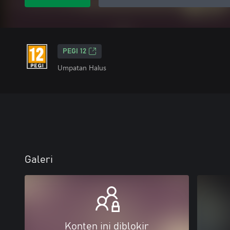
PEGI 12
Umpatan Halus
Galeri
Konten ini diblokir