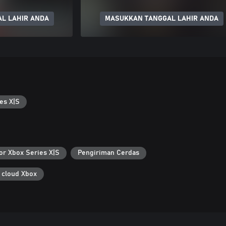
L LAHIR ANDA
MASUKKAN TANGGAL LAHIR ANDA
es X|S
or Xbox Series X|S
Pengiriman Cerdas
 cloud Xbox