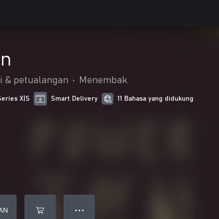
en
i & petualangan
•
Menembak
Series X|S
Smart Delivery
11 Bahasa yang didukung
AN
● ● ●