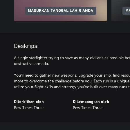
MASUKKAN TANGGAL LAHIR ANDA
M
Deskripsi
A single starfighter trying to save as many civilians as possible b
destructive armada.
You'll need to gather new weapons, upgrade your ship, find resou
more to overcome the challenge before you. Each run is a uniquel
utilize your flight skills and strategy you've built over many runs
Diterbitkan oleh
Dikembangkan oleh
Pew Times Three
Pew Times Three