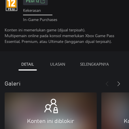
PEGI 12
Kekerasan
In-Game Purchases
Konten ini memerlukan game (dijual terpisah).
Multipemain online pada konsol memerlukan Xbox Game Pass
Essential, Premium, atau Ultimate (langganan dijual terpisah).
DETAIL
ULASAN
SELENGKAPNYA
Galeri
Konten ini diblokir
Ko