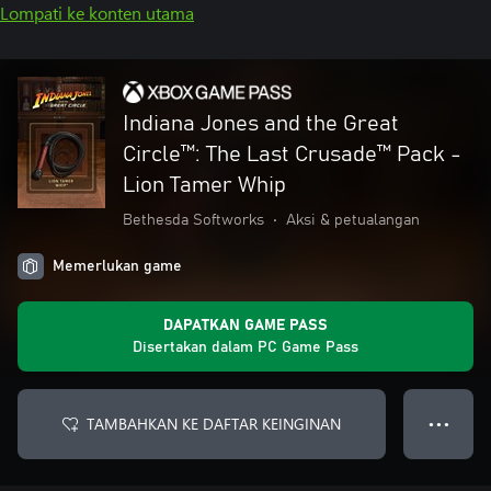
Lompati ke konten utama
Indiana Jones and the Great
Circle™: The Last Crusade™ Pack -
Lion Tamer Whip
Bethesda Softworks
•
Aksi & petualangan
Memerlukan game
DAPATKAN GAME PASS
Disertakan dalam PC Game Pass
TAMBAHKAN KE DAFTAR KEINGINAN
● ● ●