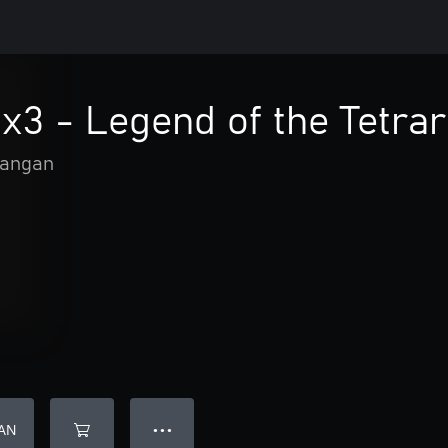
x3 - Legend of the Tetra
langan
AN
● ● ●