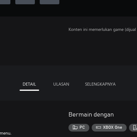
Konten ini memerlukan game (dijual t
DETAIL
ULASAN
SELENGKAPNYA
Bermain dengan
PC
XBOX One
 menu.