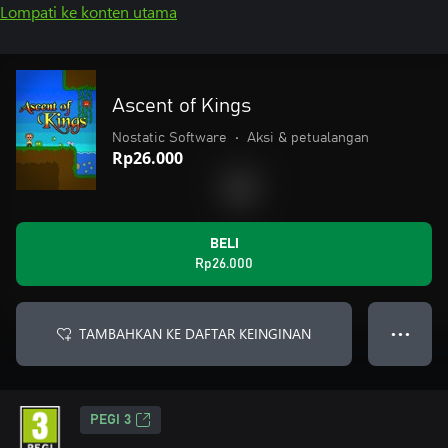
Lompati ke konten utama
Ascent of Kings
Nostatic Software
•
Aksi & petualangan
Rp26.000
BELI
Rp26.000
TAMBAHKAN KE DAFTAR KEINGINAN
● ● ●
PEGI 3