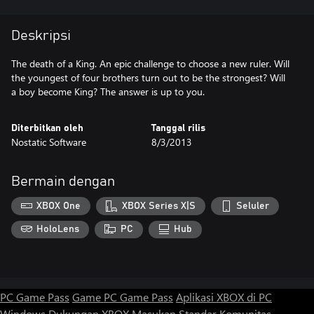
Deskripsi
The death of a King. An epic challenge to choose a new ruler. Will
the youngest of four brothers turn out to be the strongest? Will
a boy become King? The answer is up to you.
Diterbitkan oleh
Tanggal rilis
Nostatic Software
8/3/2013
Bermain dengan
XBOX One
XBOX Series X|S
Seluler
HoloLens
PC
Hub
PC Game Pass
Game PC Game Pass
Aplikasi XBOX di PC
Windows
Dukungan XBOX
Masukan
Standar Komunitas