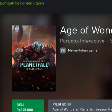
Lompati ke konten utama
Age of Wond
Paradox Interactive
•
Memerlukan game
PILIH EDISI
BELI
Age of Wonders: Planetfall Season P
Rp395.000