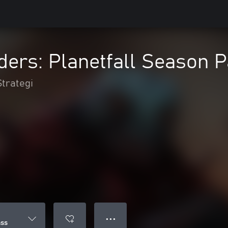
ers: Planetfall Season 
Strategi
● ● ●
ass