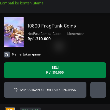
Lompati ke konten utama
10800 FragPunk Coins
NetEaseGames_Global
•
Menembak
Rp1.310.000
Memerlukan game
BELI
Rp1.310.000
TAMBAHKAN KE DAFTAR KEINGINAN
● ● ●