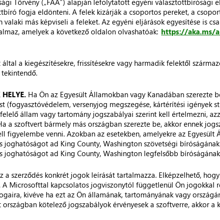
ósági Törvény („FAA”) alapján lefolytatott egyéni választottbírósági 
tbíró fogja eldönteni. A felek kizárják a csoportos pereket, a csoport
valaki más képviseli a feleket. Az egyéni eljárások egyesítése is csa
talmaz, amelyek a következő oldalon olvashatóak:
https://aka.ms/
t által a kiegészítésekre, frissítésekre vagy harmadik felektől szárm
 tekintendő.
 HELYE.
Ha Ön az Egyesült Államokban vagy Kanadában szerezte be a
 (fogyasztóvédelem, versenyjog megszegése, kártérítési igények stb
lelő állam vagy tartomány jogszabályai szerint kell értelmezni, azza
a a szoftvert bármely más országban szerezte be, akkor ennek jogsza
ell figyelembe venni. Azokban az esetekben, amelyekre az Egyesült 
os joghatóságot ad King County, Washington szövetségi bíróságának 
os joghatóságot ad King County, Washington legfelsőbb bíróságának (
z a szerződés konkrét jogok leírását tartalmazza. Elképzelhető, hog
 A Microsofttal kapcsolatos jogviszonytól függetlenül Ön jogokkal re
 jogaira, kivéve ha ezt az Ön államának, tartományának vagy ország
tt országban kötelező jogszabályok érvényesek a szoftverre, akkor a