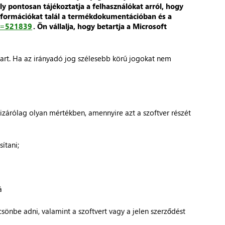
ly pontosan tájékoztatja a felhasználókat arról, hogy
 információkat talál a termékdokumentációban és a
Id=521839
. Ön vállalja, hogy betartja a Microsoft
tart. Ha az irányadó jog szélesebb körű jogokat nem
izárólag olyan mértékben, amennyire azt a szoftver részét
ítani;
á
csönbe adni, valamint a szoftvert vagy a jelen szerződést