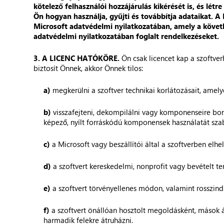
kötelező felhasználói hozzájárulás kikérését is, és lét
Ön hogyan használja, gyűjti és továbbítja adataikat. A
Microsoft adatvédelmi nyilatkozatában, amely a követ
adatvédelmi nyilatkozatában foglalt rendelkezéseket.
3. A LICENC HATÓKÖRE.
Ön csak licencet kap a szoftve
biztosít Önnek, akkor Önnek tilos:
a)
megkerülni a szoftver technikai korlátozásait, amel
b)
visszafejteni, dekompilálni vagy komponenseire bont
képező, nyílt forráskódú komponensek használatát szab
c)
a Microsoft vagy beszállítói által a szoftverben elhel
d)
a szoftvert kereskedelmi, nonprofit vagy bevételt t
e)
a szoftvert törvényellenes módon, valamint rosszind
f)
a szoftvert önállóan hosztolt megoldásként, mások ál
harmadik felekre átruházni.