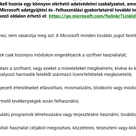
re kell hoznia egy könnyen elérhető adatvédelmi szabályzatot, ame
 Microsoft adatgyűjtési és -felhasználási gyakorlatairól további
kező oldalon érhető el:
https://go.microsoft.com/fwlink/?Link
rhez, nem vásárolja meg azt. A Microsoft minden további jogot fenn
yek csak bizonyos módokon engedélyezik a szoftver használatát;
ani a szoftvert, vagy ezeket a műveleteket megkísérelni, kivéve és k
ályozó harmadik felektől származó licencfeltételek megkövetelik;
yezett értesítéseket eltávolítani, minimalizálni, blokkolni vagy módos
ermelő tevékenységek során felhasználni;
ulatú programok létrehozására vagy terjesztésére használni; tovább
tali használat céljából megosztani, közzétenni, terjeszteni vagy köl