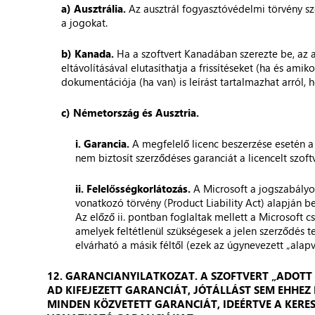
a) Ausztrália.
Az ausztrál fogyasztóvédelmi törvény sz
a jogokat.
b) Kanada.
Ha a szoftvert Kanadában szerezte be, az au
eltávolításával elutasíthatja a frissítéseket (ha és amik
dokumentációja (ha van) is leírást tartalmazhat arról, 
c) Németország és Ausztria.
i. Garancia.
A megfelelő licenc beszerzése esetén a 
nem biztosít szerződéses garanciát a licencelt szof
ii. Felelősségkorlátozás.
A Microsoft a jogszabályo
vonatkozó törvény (Product Liability Act) alapján be
Az előző ii. pontban foglaltak mellett a Microsoft 
amelyek feltétlenül szükségesek a jelen szerződés 
elvárható a másik féltől (ezek az úgynevezett „ala
12. GARANCIANYILATKOZAT. A SZOFTVERT „ADOTT
AD KIFEJEZETT GARANCIÁT, JÓTÁLLÁST SEM EHHE
MINDEN KÖZVETETT GARANCIÁT, IDEÉRTVE A KERE