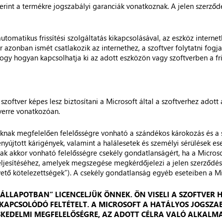
erint a termékre jogszabályi garanciák vonatkoznak. A jelen szerződ
tomatikus frissítési szolgáltatás kikapcsolásával, az eszköz interne
or azonban ismét csatlakozik az internethez, a szoftver folytatni fogja
hogy hogyan kapcsolhatja ki az adott eszközön vagy szoftverben a fri
szoftver képes lesz biztosítani a Microsoft által a szoftverhez adot
tverre vonatkozóan.
knak megfelelően felelősségre vonható a szándékos károkozás és a s
nyújtott kárigények, valamint a halálesetek és személyi sérülések es
csak akkor vonható felelősségre csekély gondatlanságért, ha a Microso
teljesítéséhez, amelyek megszegése megkérdőjelezi a jelen szerződé
pvető kötelezettségek”). A csekély gondatlanság egyéb eseteiben a M
 ÁLLAPOTBAN” LICENCELJÜK ÖNNEK. ÖN VISELI A SZOFTVE
Z KAPCSOLÓDÓ FELTÉTELT. A MICROSOFT A HATÁLYOS JOGS
SKEDELMI MEGFELELŐSÉGRE, AZ ADOTT CÉLRA VALÓ ALKALM