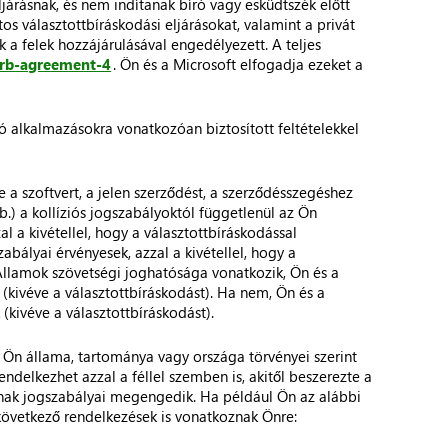
eljárásnak, és nem indítanak bíró vagy esküdtszék előtt
os választottbíráskodási eljárásokat, valamint a privát
k a felek hozzájárulásával engedélyezett. A teljes
arb-agreement-4
. Ön és a Microsoft elfogadja ezeket a
azó alkalmazásokra vonatkozóan biztosított feltételekkel
 szoftvert, a jelen szerződést, a szerződésszegéshez
.) a kollíziós jogszabályoktól függetlenül az Ön
l a kivétellel, hogy a választottbíráskodással
bályai érvényesek, azzal a kivétellel, hogy a
Államok szövetségi joghatósága vonatkozik, Ön és a
(kivéve a választottbíráskodást). Ha nem, Ön és a
kivéve a választottbíráskodást).
y Ön állama, tartománya vagy országa törvényei szerint
ndelkezhet azzal a féllel szemben is, akitől beszerezte a
ának jogszabályai megengedik. Ha például Ön az alábbi
 következő rendelkezések is vonatkoznak Önre: