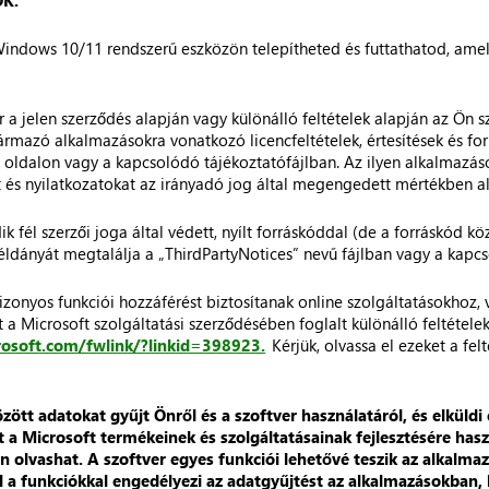
K.
Windows 10/11 rendszerű eszközön telepítheted és futtathatod, amely
r a jelen szerződés alapján vagy különálló feltételek alapján az Ön 
ármazó alkalmazásokra vonatkozó licencfeltételek, értesítések és fo
oldalon vagy a kapcsolódó tájékoztatófájlban. Az ilyen alkalmazá
t és nyilatkozatokat az irányadó jog által megengedett mértékben al
k fél szerzői joga által védett, nyílt forráskóddal (de a forráskód k
példányát megtalálja a „ThirdPartyNotices” nevű fájlban vagy a kapc
izonyos funkciói hozzáférést biztosítanak online szolgáltatásokhoz, 
 a Microsoft szolgáltatási szerződésében foglalt különálló feltétele
rosoft.com/fwlink/?linkid=398923.
Kérjük, olvassa el ezeket a fe
t adatokat gyűjt Önről és a szoftver használatáról, és elküldi 
nt a Microsoft termékeinek és szolgáltatásainak fejlesztésére has
olvashat. A szoftver egyes funkciói lehetővé teszik az alkalmaz
l a funkciókkal engedélyezi az adatgyűjtést az alkalmazásokban, b