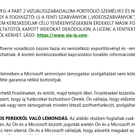
MPEG-4 PART 2 VIZUÁLISSZABADALOM-PORTFÓLIÓ SZEMÉLYES ÉS
GY A FOGYASZTÓ: (i) A FENTI SZABVÁNYOK („VIDEOSZABVÁNYOK”)
EM KERESKEDELMI CÉLÚ TEVÉKENYSÉGEKBEN ÉRDEKELT MÁSIK FO
LTATÓTÓL KAPOTT VIDEÓKAT DEKÓDOLJON. A LICENC A FENTIE
ÓL KÉRHET. LÁSD:
https://www.via-la.com
.
ftverre vonatkozó összes hazai és nemzetközi exporttörvényt és -re
hatnak. A kiviteli korlátozásokkal kapcsolatos további információké
rtelmében a Microsoft semmilyen támogatási szolgáltatást nem kötele
éle garancia nélkül biztosítjuk.
ető frissítéseket, és letölti, majd telepíti őket. Frissítéseket kizár
dszert, hogy új funkciókat biztosítson Önnek. Ön vállalja, hogy előze
aznak vagy nem támogatnak minden létező szoftverfunkciót, szolgáltat
OS PEREKRŐL VALÓ LEMONDÁS.
Az alábbi részben foglaltak csak
an. Az Ön és a Microsoft közötti jogviták esetén Ön és a Microsof
 ez nem sikerül, Ön és a Microsoft vállalják, hogy alávetik magukat 