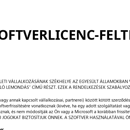
OFTVERLICENC-FELT
LETI VÁLLALKOZÁSÁNAK SZÉKHELYE AZ EGYESÜLT ÁLLAMOKBAN V
Ó LEMONDÁS” CÍMŰ RÉSZT. EZEK A RENDELKEZÉSEK SZABÁLYOZ
vagy annak kapcsolt vállalkozásai, partnerei) között kötött szerződé
tverfrissítésére vonatkoznak (kivéve, ha egy adott szolgáltatást vagy 
oznak, és nem módosítják az Ön vagy a Microsoft a korábban frissítet
BI JOGOKAT BIZTOSÍTJUK ÖNNEK. A SZOFTVER HASZNÁLATÁVAL ÖN