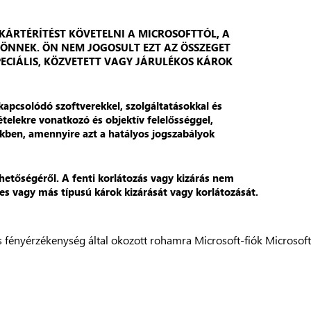
KÁRTÉRÍTÉST KÖVETELNI A MICROSOFTTÓL, A
 ÖNNEK. ÖN NEM JOGOSULT EZT AZ ÖSSZEGET
ECIÁLIS, KÖZVETETT VAGY JÁRULÉKOS KÁROK
apcsolódó szoftverekkel, szolgáltatásokkal és
ételekre vonatkozó és objektív felelősséggel,
kben, amennyire azt a hatályos jogszabályok
ehetőségéről. A fenti korlátozás vagy kizárás nem
s vagy más típusú károk kizárását vagy korlátozását.
s fényérzékenység által okozott rohamra
Microsoft-fiók
Microsoft