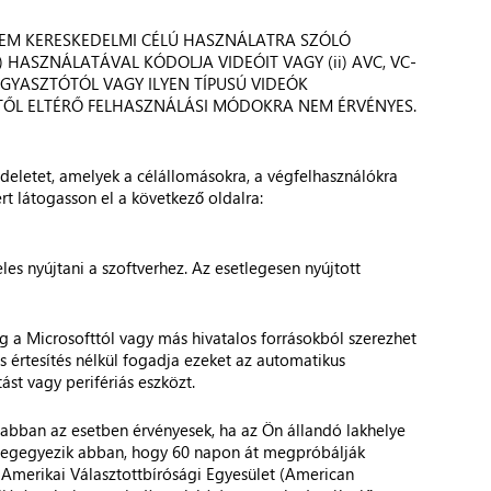
 NEM KERESKEDELMI CÉLÚ HASZNÁLATRA SZÓLÓ
 HASZNÁLATÁVAL KÓDOLJA VIDEÓIT VAGY (ii) AVC, VC-
GYASZTÓTÓL VAGY ILYEN TÍPUSÚ VIDEÓK
KTŐL ELTÉRŐ FELHASZNÁLÁSI MÓDOKRA NEM ÉRVÉNYES.
ndeletet, amelyek a célállomásokra, a végfelhasználókra
rt látogasson el a következő oldalra:
s nyújtani a szoftverhez. Az esetlegesen nyújtott
ólag a Microsofttól vagy más hivatalos forrásokból szerezhet
tes értesítés nélkül fogadja ezeket az automatikus
ást vagy perifériás eszközt.
 abban az esetben érvényesek, ha az Ön állandó lakhelye
t megegyezik abban, hogy 60 napon át megpróbálják
az Amerikai Választottbírósági Egyesület (American