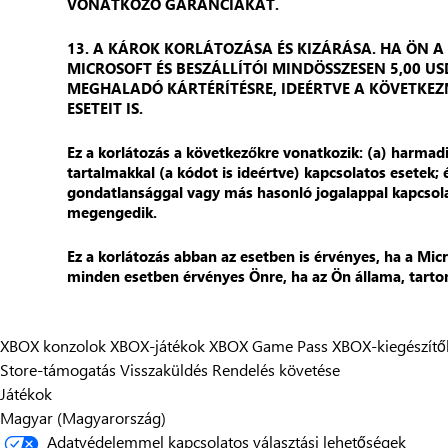
VONATKOZÓ GARANCIÁKAT.
13. A KÁROK KORLÁTOZÁSA ÉS KIZÁRÁSA. HA ÖN A
MICROSOFT ÉS BESZÁLLÍTÓI MINDÖSSZESEN 5,00 U
MEGHALADÓ KÁRTÉRÍTÉSRE, IDEÉRTVE A KÖVETKEZ
ESETEIT IS.
Ez a korlátozás a következőkre vonatkozik: (a) harmad
tartalmakkal (a kódot is ideértve) kapcsolatos esetek; 
gondatlansággal vagy más hasonló jogalappal kapcsola
megengedik.
Ez a korlátozás abban az esetben is érvényes, ha a Mic
minden esetben érvényes Önre, ha az Ön állama, tarto
XBOX konzolok
XBOX-játékok
XBOX Game Pass
XBOX-kiegészítő
Store-támogatás
Visszaküldés
Rendelés követése
Játékok
Magyar (Magyarország)
Adatvédelemmel kapcsolatos választási lehetőségek