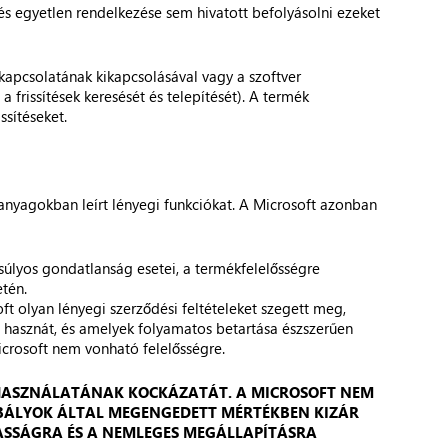
és egyetlen rendelkezése sem hivatott befolyásolni ezeket
tkapcsolatának kikapcsolásával vagy a szoftver
 a frissítések keresését és telepítését). A termék
ssítéseket.
t anyagokban leírt lényegi funkciókat. A Microsoft azonban
úlyos gondatlanság esetei, a termékfelelősségre
etén.
ft olyan lényegi szerződési feltételeket szegett meg,
s hasznát, és amelyek folyamatos betartása észszerűen
icrosoft nem vonható felelősségre.
R HASZNÁLATÁNAK KOCKÁZATÁT. A MICROSOFT NEM
ZABÁLYOK ÁLTAL MEGENGEDETT MÉRTÉKBEN KIZÁR
ASSÁGRA ÉS A NEMLEGES MEGÁLLAPÍTÁSRA