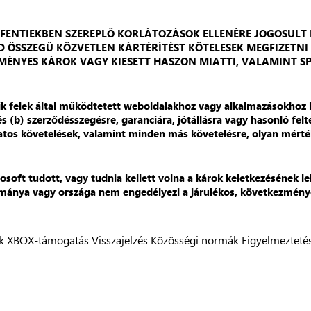
 FENTIEKBEN SZEREPLŐ KORLÁTOZÁSOK ELLENÉRE JOGOSULT 
SD ÖSSZEGŰ KÖZVETLEN KÁRTÉRÍTÉST KÖTELESEK MEGFIZETNI
MÉNYES KÁROK VAGY KIESETT HASZON MIATTI, VALAMINT SP
ik felek által működtetett weboldalakhoz vagy alkalmazásokhoz k
és (b) szerződésszegésre, garanciára, jótállásra vagy hasonló felt
tos követelések, valamint minden más követelésre, olyan mérté
rosoft tudott, vagy tudnia kellett volna a károk keletkezésének l
mánya vagy országa nem engedélyezi a járulékos, következménye
k
XBOX-támogatás
Visszajelzés
Közösségi normák
Figyelmezteté