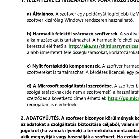
1. TELEPÍTÉSRE ÉS HASZNÁLATRA VONATKOZÓ JOGO
a) Általános.
A szoftver egy példányát legfeljebb tíz 
szoftver kizárólag Windows rendszeren használható.
b) Harmadik felektől származó szoftverek.
A szoftve
alkalmazásokat is tartalmazhat. A harmadik felektől sz
keresztül elérhető a
http://aka.ms/thirdpartynotices
alább ismertetett felelősségkizárásokat, korlátozásoka
c) Nyílt forráskódú komponensek.
A szoftver harmadi
szoftvereket is tartalmazhat. A kérdéses licencek egy 
d) A Microsoft szolgáltatási szerződése.
A szoftver b
szolgáltatásoknak (de nem a szoftvernek) a használatát
szerződés a következő címen érhető el:
http://go.mic
régiójában is elérhetőek.
2. ADATGYŰJTÉS. A szoftver bizonyos körülmények közöt
az adatokat a szolgáltatás biztosítása céljából, valami
jogokról (ha vannak ilyenek) a termékdokumentációban 
akik megnyitják vagy használják a szoftvert. Ha ezekke