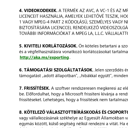
4. VIDEOKODEKEK.
A TERMÉK AZ AVC, A VC-1 ÉS AZ 
LICENCEIT HASZNÁLJA, AMELYEK LEHETŐVÉ TESZIK, HO
1 VAGY MPEG-4 PART 2 KÓDOLÁSÚ, SZEMÉLYES VAGY N
BIZTOSÍTÁSÁRA LICENCCEL RENDELKEZŐ VIDEOSZOLGÁ
TOVÁBBI INFORMÁCIÓKAT A MPEG LA, L.L.C. VÁLLALATT
5. KIVITELI KORLÁTOZÁSOK.
Ön köteles betartani a szo
és a végfelhasználásra vonatkozó korlátozásokat tartalmaz
http://aka.ms/exporting
.
6. TÁMOGATÁSI SZOLGÁLTATÁSOK.
Jelen szerződés é
támogatást „adott állapotban”, „hibákkal együtt”, mindenf
7. FRISSÍTÉSEK.
A szoftver rendszeresen megkeresi az elérh
be. Előfordulhat, hogy a Microsoft frissíteni kívánja a ren
frissítéseket. Lehetséges, hogy a frissítések nem tartalm
8. KÖTELEZŐ VÁLASZTOTTBÍRÁSKODÁS ÉS CSOPORT
vagy vállalkozásának székhelye az Egyesült Államokban v
egymás között, külső segítség nélkül rendezni a vitát. Ha