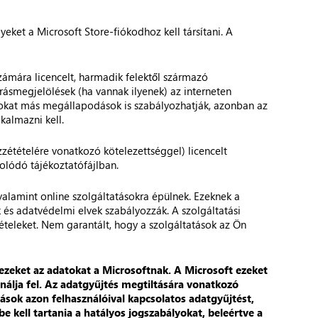
eket a Microsoft Store-fiókodhoz kell társítani. A
számára licencelt, harmadik felektől származó
rrásmegjelölések (ha vannak ilyenek) az interneten
sokat más megállapodások is szabályozhatják, azonban az
kalmazni kell.
özzétételére vonatkozó kötelezettséggel) licencelt
solódó tájékoztatófájlban.
valamint online szolgáltatásokra épülnek. Ezeknek a
k és adatvédelmi elvek szabályozzák. A szolgáltatási
ltételeket. Nem garantált, hogy a szolgáltatások az Ön
ezeket az adatokat a Microsoftnak. A Microsoft ezeket
ználja fel. Az adatgyűjtés megtiltására vonatkozó
ások azon felhasználóival kapcsolatos adatgyűjtést,
e kell tartania a hatályos jogszabályokat, beleértve a