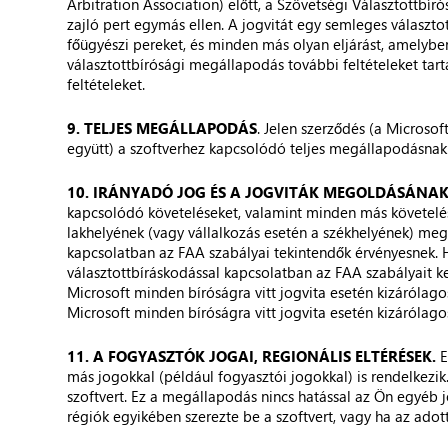
Arbitration Association) előtt, a Szövetségi Választottbír
zajló pert egymás ellen. A jogvitát egy semleges választot
főügyészi pereket, és minden más olyan eljárást, amelyben 
választottbírósági megállapodás további feltételeket tar
feltételeket.
9. TELJES MEGÁLLAPODÁS
. Jelen szerződés (a Microsof
együtt) a szoftverhez kapcsolódó teljes megállapodásnak
10. IRÁNYADÓ JOG ÉS A JOGVITÁK MEGOLDÁSÁNAK
kapcsolódó követeléseket, valamint minden más követelést
lakhelyének (vagy vállalkozás esetén a székhelyének) megfe
kapcsolatban az FAA szabályai tekintendők érvényesnek. H
választottbíráskodással kapcsolatban az FAA szabályait k
Microsoft minden bíróságra vitt jogvita esetén kizárólag
Microsoft minden bíróságra vitt jogvita esetén kizárólag
11. A FOGYASZTÓK JOGAI, REGIONÁLIS ELTÉRÉSEK.
E
más jogokkal (például fogyasztói jogokkal) is rendelkezik.
szoftvert. Ez a megállapodás nincs hatással az Ön egyéb
régiók egyikében szerezte be a szoftvert, vagy ha az ado