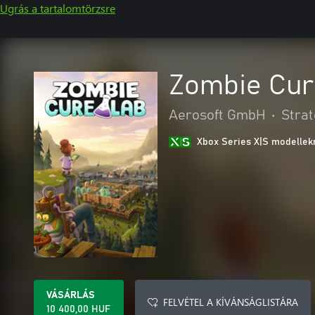
Ugrás a tartalomtörzsre
Zombie Cur
Aerosoft GmbH
•
Strat
Xbox Series X|S modellekr
VÁSÁRLÁS
FELVÉTEL A KÍVÁNSÁGLISTÁRA
10 400,00 HUF