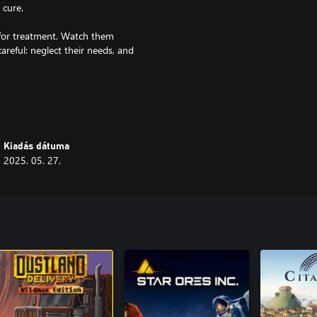
 cure.
 for treatment. Watch them
reful: neglect their needs, and
fy your perimeter, and keep the
 manage their moods, and turn the
Kiadás dátuma
2025. 05. 27.