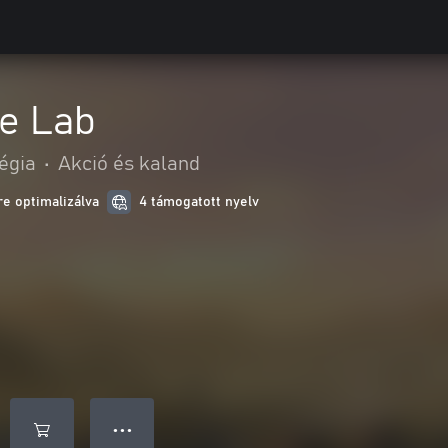
e Lab
égia
•
Akció és kaland
e optimalizálva
4 támogatott nyelv
● ● ●