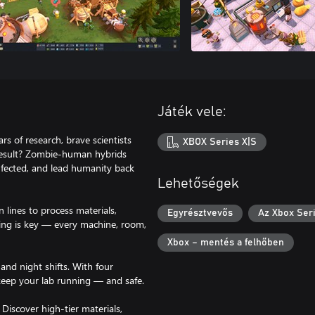
Játék vele:
rs of research, brave scientists
XBOX Series X|S
 result? Zombie-human hybrids
infected, and lead humanity back
Lehetőségek
n lines to process materials,
Egyrésztvevős
Az Xbox Seri
ning is key — every machine, room,
Xbox – mentés a felhőben
and night shifts. With four
keep your lab running — and safe.
Discover high-tier materials,