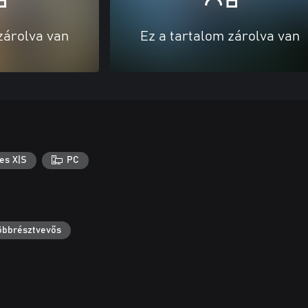
zárolva van
Ez a tartalom zárolva van
es X|S
PC
többrésztvevős