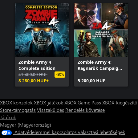
Zombie Army 4
Zombie Army 4:
Complete Edition
Ragnarök Campaign
41 400,00 HUF
& Character Pack
-80%
8 280,00 HUF+
5 200,00 HUF
XBOX konzolok
XBOX-játékok
XBOX Game Pass
XBOX-kiegészítő
Store-támogatás
Visszaküldés
Rendelés követése
Játékok
Magyar (Magyarország)
Adatvédelemmel kapcsolatos választási lehetőségek