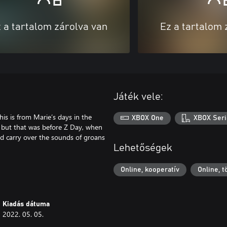
 a tartalom zárolva van
Ez a tartalom 
Játék vele:
is is from Marie’s days in the
XBOX One
XBOX Seri
– but that was before Z Day, when
ld carry over the sounds of groans
Lehetőségek
Online, kooperatív
Online, 
Kiadás dátuma
2022. 05. 05.