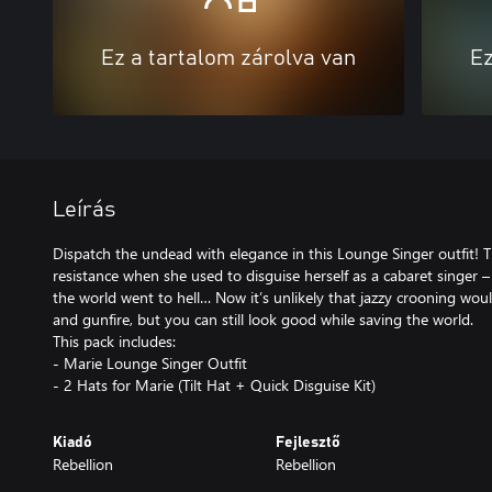
Ez a tartalom zárolva van
Ez
Leírás
Dispatch the undead with elegance in this Lounge Singer outfit! Th
resistance when she used to disguise herself as a cabaret singer 
the world went to hell… Now it’s unlikely that jazzy crooning wou
and gunfire, but you can still look good while saving the world.
This pack includes:
- Marie Lounge Singer Outfit
- 2 Hats for Marie (Tilt Hat + Quick Disguise Kit)
Kiadó
Fejlesztő
Rebellion
Rebellion