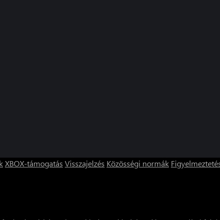
k
XBOX-támogatás
Visszajelzés
Közösségi normák
Figyelmezteté