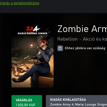
Ugrás a tartalomtörzsre
Zombie Army
Rebellion
•
Akció és k
Ehhez játékra van szükség
KIADÁS KIVÁLASZTÁSA
VÁSÁRLÁS
Zombie Army 4: Marie Lounge Singer
1 025,00 HUF