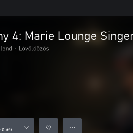
 4: Marie Lounge Singer
aland
•
Lövöldözős
● ● ●
 Outfit