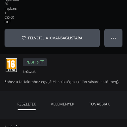
30
napban:
1
655,00
HUF
FELVÉTEL A KÍVÁNSÁGLISTÁRA
● ● ●
PEGI 16
Erőszak
Ehhez a tartalomhoz egy játék szükséges (külön vásárolható meg).
RÉSZLETEK
VÉLEMÉNYEK
TOVÁBBIAK