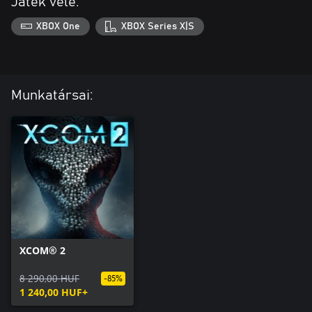
Játék vele:
XBOX One
XBOX Series X|S
Munkatársai:
XCOM® 2
8 290,00 HUF
-85%
1 240,00 HUF+