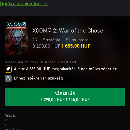
Ugrás a tartalomtörzsre
XCOM® 2: War of the Chosen
2K
•
Stratégia
•
Szimulátorok
8 290,00 HUF
1 655,00 HUF
*eladási ár a legutóbbi 30 napban: 1 655,00 HUF
Akció: 6 635,00 HUF megtakarítás, 5 nap múlva véget ér
Ehhez játékra van szükség
VÁSÁRLÁS
8 290,00 HUF
1 655,00 HUF
*eladási
ár
a
legutóbbi