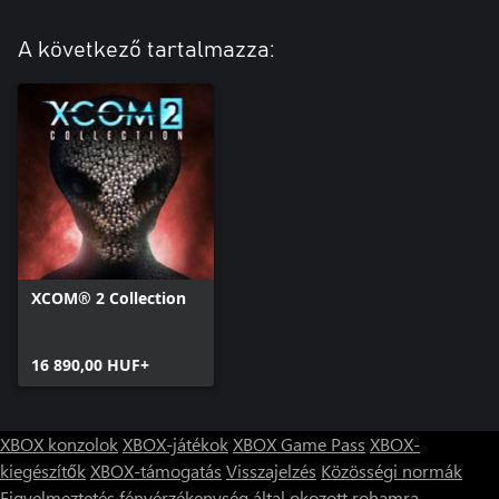
A következő tartalmazza:
XCOM® 2 Collection
16 890,00 HUF+
XBOX konzolok
XBOX-játékok
XBOX Game Pass
XBOX-
kiegészítők
XBOX-támogatás
Visszajelzés
Közösségi normák
Figyelmeztetés fényérzékenység által okozott rohamra