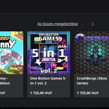
Az összes megjelenítése
nny -
One Button Games 5-
CrushBorgs (Xbox
dition
in-1 vol. 2
Series)
HUF
1 725,00 HUF
1 725,00 HUF