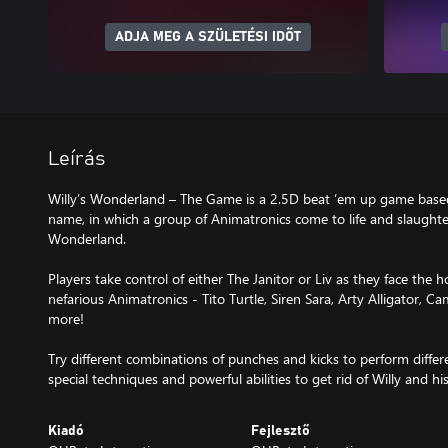
ADJA MEG A SZÜLETÉSI IDŐT
Leírás
Willy’s Wonderland – The Game is a 2.5D beat ‘em up game based
name, in which a group of Animatronics come to life and slaughter
Wonderland.
Players take control of either The Janitor or Liv as they face the
nefarious Animatronics - Tito Turtle, Siren Sara, Arty Alligator,
more!
Try different combinations of punches and kicks to perform diff
special techniques and powerful abilities to get rid of Willy and 
Kiadó
Fejlesztő