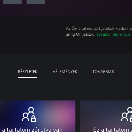
Az Ön által indított játékok kiadói 
amíg Ön játszik.
További információ
RÉSZLETEK
VÉLEMÉNYEK
TOVÁBBIAK
 a tartalom zárolva van
Ez a tartalom 