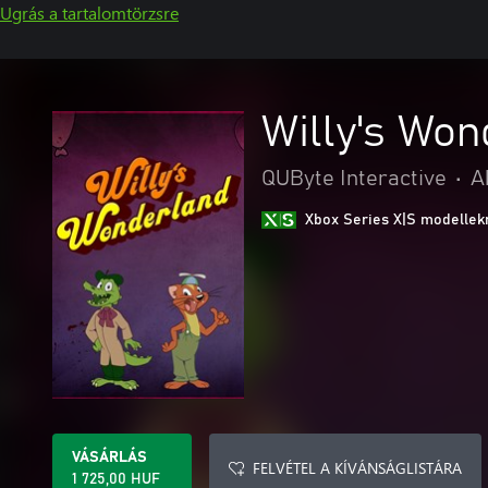
Ugrás a tartalomtörzsre
Willy's Wo
QUByte Interactive
•
A
Xbox Series X|S modellekr
VÁSÁRLÁS
FELVÉTEL A KÍVÁNSÁGLISTÁRA
1 725,00 HUF