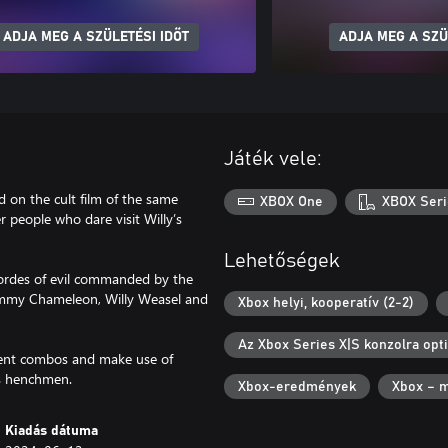
ADJA MEG A SZÜLETÉSI IDŐT
ADJA MEG A SZÜ
Játék vele:
 on the cult film of the same
XBOX One
XBOX Seri
 people who dare visit Willy’s
Lehetőségek
 hordes of evil commanded by the
 Cammy Chameleon, Willy Weasel and
Xbox helyi, kooperatív (2-2)
Az Xbox Series X|S konzolra opti
erent combos and make use of
his henchmen.
Xbox-eredmények
Xbox – m
Kiadás dátuma