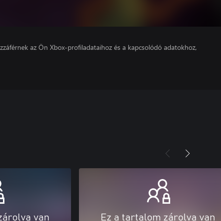
hozzáférnek az Ön Xbox-profiladataihoz és a kapcsolódó adatokhoz,
zárolva van
Ez a tartalom zárolva van