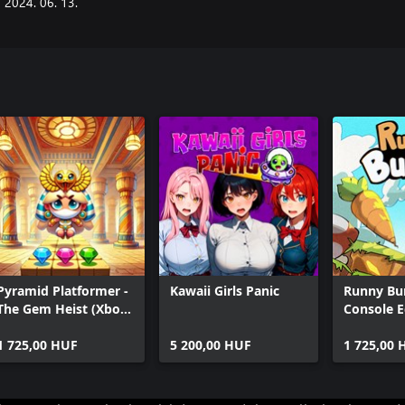
2024. 06. 13.
Pyramid Platformer -
Kawaii Girls Panic
Runny Bu
The Gem Heist (Xbox
Console E
Series)
1 725,00 HUF
5 200,00 HUF
1 725,00 