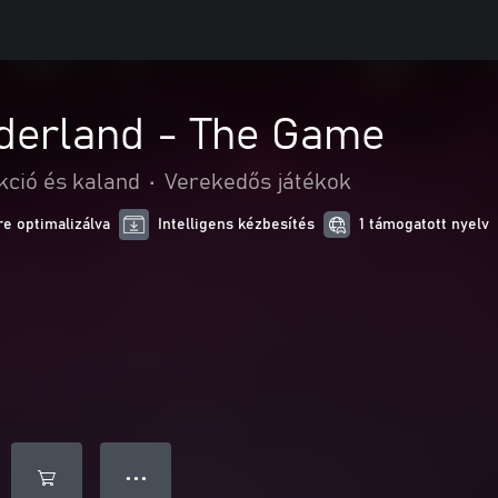
nderland - The Game
kció és kaland
•
Verekedős játékok
e optimalizálva
Intelligens kézbesítés
1 támogatott nyelv
● ● ●