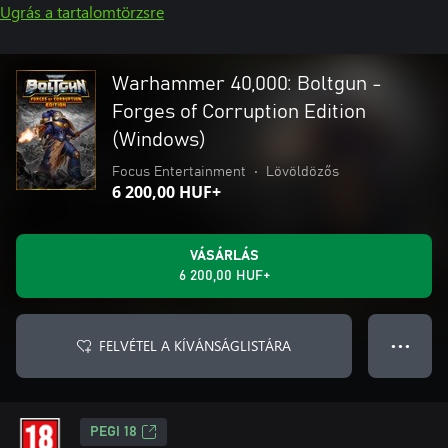
Ugrás a tartalomtörzsre
Warhammer 40,000: Boltgun -
Forges of Corruption Edition
(Windows)
Focus Entertainment
•
Lövöldözős
6 200,00 HUF+
VÁSÁRLÁS
6 200,00 HUF+
FELVÉTEL A KÍVÁNSÁGLISTÁRA
● ● ●
PEGI 18