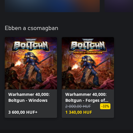
Ebben a csomagban
Warhammer 40,000:
Warhammer 40,000:
Boltgun - Windows
Boltgun - Forges of
Corruption Expansion
2 000,00 HUF
-33%
3 600,00 HUF+
(Windows)
1 340,00 HUF