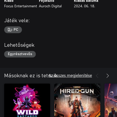
Kiadó
Fejlesztő
Kiadás dátuma
Focus Entertainment
Auroch Digital
2024. 06. 18.
Játék vele:
PC
Lehetőségek
Egyrésztvevős
Az összes megjelenítése
Másoknak ez is tetszik