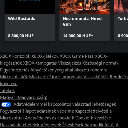
Wild Bastards
Necromunda: Hired
Turbo
Gun
8 800,00 HUF
14 000,00 HUF+
6 90
XBOX konzolok
XBOX-játékok
XBOX Game Pass
XBOX-
kiegészítők
XBOX-támogatás
Visszajelzés
Közösségi normák
Figyelmeztetés fényérzékenység által okozott rohamra
Microsoft-fiók
Microsoft Store-támogatás
Visszaküldés
Rendelés
követése
Játékok
Magyar (Magyarország)
Adatvédelemmel kapcsolatos választási lehetőségek
Fogyasztói állapot adatainak védelme
Kapcsolatfelvétel a
Microsofttal
Adatvédelem és cookie-k
Cookie-k kezelése
Használati feltételek
Védjegyek
Értesítések harmadik féltől
A