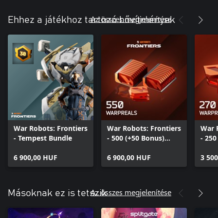
Az összes megjelenítése
Ehhez a játékhoz tartozó bővítmények
War Robots: Frontiers
War Robots: Frontiers
War 
- Tempest Bundle
- 500 (+50 Bonus)
- 250
WarpReals
Warp
6 900,00 HUF
6 900,00 HUF
3 50
Az összes megjelenítése
Másoknak ez is tetszik