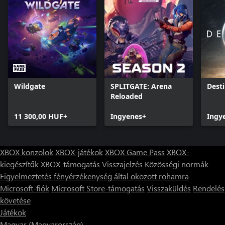
Wildgate
SPLITGATE: Arena
Desti
Reloaded
11 300,00 HUF+
Ingyenes+
Ingy
XBOX konzolok
XBOX-játékok
XBOX Game Pass
XBOX-
kiegészítők
XBOX-támogatás
Visszajelzés
Közösségi normák
Figyelmeztetés fényérzékenység által okozott rohamra
Microsoft-fiók
Microsoft Store-támogatás
Visszaküldés
Rendelés
követése
Játékok
Magyar (Magyarország)