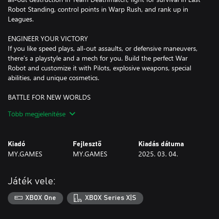
Robot Standing, control points in Warp Rush, and rank up in
Leagues.
ENGINEER YOUR VICTORY
If you like speed plays, all-out assaults, or defensive maneuvers,
there’s a playstyle and a mech for you. Build the perfect War
Robot and customize it with Pilots, explosive weapons, special
abilities, and unique cosmetics.
BATTLE FOR NEW WORLDS
Storm the distant worlds of the Wild Ten, a system lightyears
Több megjelenítése
from Earth. From a freezing planetoid through deep mines, secret
research bases, and geothermal power plants, these maps are full
of opportunity… but it’s up to Pilots to plant the flag. Team up to
Kiadó
Fejlesztő
Kiadás dátuma
discover their secrets and win the fight!
MY.GAMES
MY.GAMES
2025. 03. 04.
Játék vele:
XBOX One
XBOX Series X|S