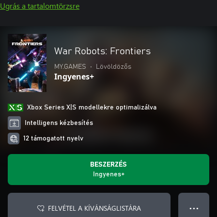
Ugrás a tartalomtörzsre
War Robots: Frontiers
MY.GAMES
•
Lövöldözős
Ingyenes+
Xbox Series X|S modellekre optimalizálva
Intelligens kézbesítés
12 támogatott nyelv
BESZERZÉS
Ingyenes+
FELVÉTEL A KÍVÁNSÁGLISTÁRA
● ● ●