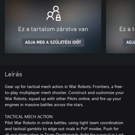
Ez a tartalom zárolva van
Ez a 
ADJA MEG A SZÜLETÉSI IDŐT
ADJ
Leírás
Gear up for tactical mech action in War Robots: Frontiers, a free-
to-play multiplayer mech shooter. Construct and customize your
War Robots, squad up with other Pilots online, and fire up your
engines in massive battles across the stars.
TACTICAL MECH ACTION
Pilot War Robots in online battles, using tight team coordination
and tactical gambits to edge out rivals in PvP modes. Push for
all-out destruction in Team Deathmatch, fight for survival in Last