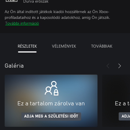
Durva erőszak
Az Ön által indított játékok kiadói hozzáférnek az Ön Xbox-
profiladataihoz és a kapcsolódó adatokhoz, amíg Ön játszik.
További információ
RÉSZLETEK
VÉLEMÉNYEK
TOVÁBBIAK
Galéria
Ez a tartalom zárolva van
Ez a 
ADJA MEG A SZÜLETÉSI IDŐT
ADJ