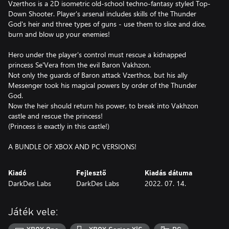
Vzerthos is a 2D isometric old-school techno-fantasy styled Top-
Down Shooter. Player's arsenal includes skills of the Thunder
God's heir and three types of guns - use them to slice and dice,
burn and blow up your enemies!
Hero under the player's control must rescue a kidnapped
princess Se'Vera from the evil Baron Vakhzon.
Not only the guards of Baron attack Vzerthos, but his ally
Messenger took his magical powers by order of the Thunder
God.
Now the heir should return his power, to break into Vakhzon
castle and rescue the princess!
(Princess is exactly in this castle!)
Kiadó
Fejlesztő
Kiadás dátuma
DarkDes Labs
DarkDes Labs
2022. 07. 14.
Játék vele: