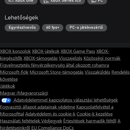
XBOX One
XBOX Series X|S
PC
Lehetőségek
Egyrésztvevős
60 fps+
PC-s játékvezérlő
XBOX konzolok
XBOX-játékok
XBOX Game Pass
XBOX-
kiegészítők
XBOX-támogatás
Visszajelzés
Közösségi normák
Figyelmeztetés fényérzékenység által okozott rohamra
Microsoft-fiók
Microsoft Store-támogatás
Visszaküldés
Rendelés
követése
Játékok
Magyar (Magyarország)
Adatvédelemmel kapcsolatos választási lehetőségek
Fogyasztói állapot adatainak védelme
Kapcsolatfelvétel a
Microsofttal
Adatvédelem és cookie-k
Cookie-k kezelése
Használati feltételek
Védjegyek
Értesítések harmadik féltől
A
hirdetéseinkről
EU Compliance DoCs