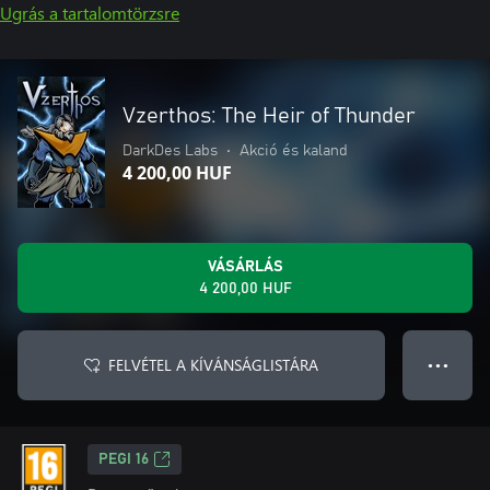
Ugrás a tartalomtörzsre
Vzerthos: The Heir of Thunder
DarkDes Labs
•
Akció és kaland
4 200,00 HUF
VÁSÁRLÁS
4 200,00 HUF
FELVÉTEL A KÍVÁNSÁGLISTÁRA
● ● ●
PEGI 16