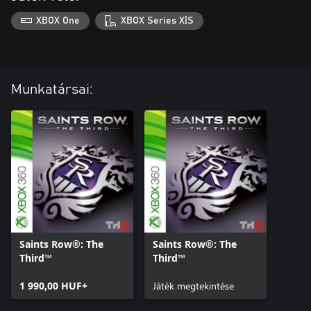
XBOX One
XBOX Series X|S
Munkatársai:
Saints Row®: The
Saints Row®: The
Third™
Third™
1 990,00 HUF+
Játék megtekintése