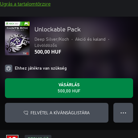
Ugrás a tartalomtörzsre
Unlockable Pack
Deep Silver/Koch
•
Akció és kaland
•
Lövöldözős
500,00 HUF
Ehhez játékra van szükség
VÁSÁRLÁS
500,00 HUF
FELVÉTEL A KÍVÁNSÁGLISTÁRA
● ● ●