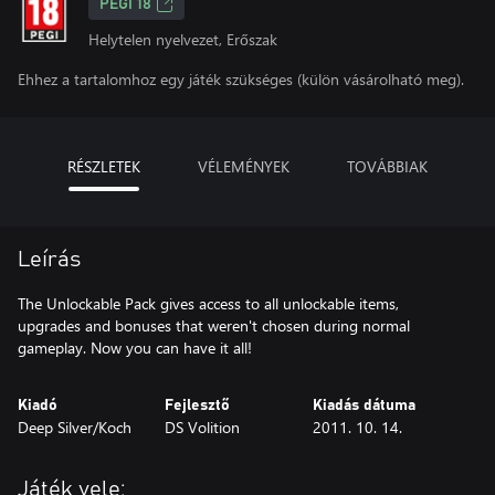
PEGI 18
Helytelen nyelvezet, Erőszak
Ehhez a tartalomhoz egy játék szükséges (külön vásárolható meg).
RÉSZLETEK
VÉLEMÉNYEK
TOVÁBBIAK
Leírás
The Unlockable Pack gives access to all unlockable items,
upgrades and bonuses that weren't chosen during normal
gameplay. Now you can have it all!
Kiadó
Fejlesztő
Kiadás dátuma
Deep Silver/Koch
DS Volition
2011. 10. 14.
Játék vele: