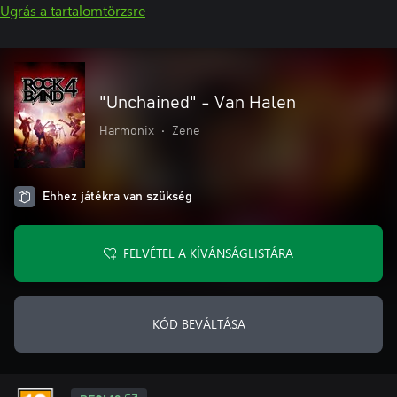
Ugrás a tartalomtörzsre
"Unchained" - Van Halen
Harmonix
•
Zene
Ehhez játékra van szükség
FELVÉTEL A KÍVÁNSÁGLISTÁRA
KÓD BEVÁLTÁSA