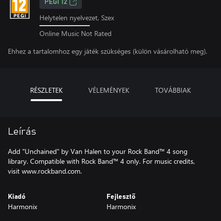
PEGI 12
Helytelen nyelvezet, Szex
Online Music Not Rated
Ehhez a tartalomhoz egy játék szükséges (külön vásárolható meg).
RÉSZLETEK
VÉLEMÉNYEK
TOVÁBBIAK
Leírás
Add "Unchained" by Van Halen to your Rock Band™ 4 song
library. Compatible with Rock Band™ 4 only. For music credits,
visit www.rockband.com.
Kiadó
Fejlesztő
Harmonix
Harmonix