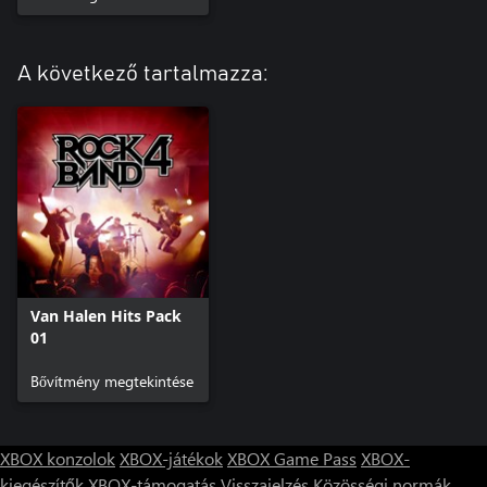
A következő tartalmazza:
Van Halen Hits Pack
01
Bővítmény megtekintése
XBOX konzolok
XBOX-játékok
XBOX Game Pass
XBOX-
kiegészítők
XBOX-támogatás
Visszajelzés
Közösségi normák