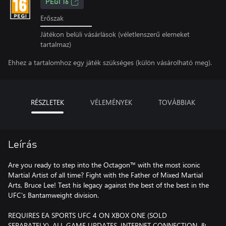
PEGI 16
Erőszak
Játékon belüli vásárlások (véletlenszerű elemeket
tartalmaz)
Ehhez a tartalomhoz egy játék szükséges (külön vásárolható meg).
RÉSZLETEK
VÉLEMÉNYEK
TOVÁBBIAK
Leírás
Are you ready to step into the Octagon™ with the most iconic
Martial Artist of all time? Fight with the Father of Mixed Martial
Arts, Bruce Lee! Test his legacy against the best of the best in the
UFC's Bantamweight division.
REQUIRES EA SPORTS UFC 4 ON XBOX ONE (SOLD
SEPARATELY), ALL GAME UPDATES, INTERNET CONNECTION, &