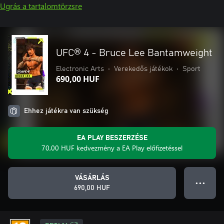
Ugrás a tartalomtörzsre
UFC® 4 - Bruce Lee Bantamweight
Electronic Arts
•
Verekedős játékok
•
Sport
690,00 HUF
Ehhez játékra van szükség
EA PLAY BESZERZÉSE
70,00 HUF kedvezmény a EA Play előfizetéssel
VÁSÁRLÁS
● ● ●
690,00 HUF