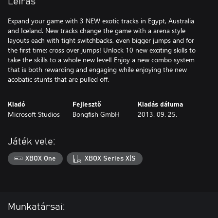
Leírás
Expand your game with 3 NEW exotic tracks in Egypt, Australia
and Iceland. New tracks change the game with a arena style
layouts each with tight switchbacks, even bigger jumps and for
the first time; cross over jumps! Unlock 10 new exciting skills to
take the skills to a whole new level! Enjoy a new combo system
that is both rewarding and engaging while enjoying the new
acobatic stunts that are pulled off.
Kiadó
Fejlesztő
Kiadás dátuma
Microsoft Studios
Bongfish GmbH
2013. 09. 25.
Játék vele:
XBOX One
XBOX Series X|S
Munkatársai: