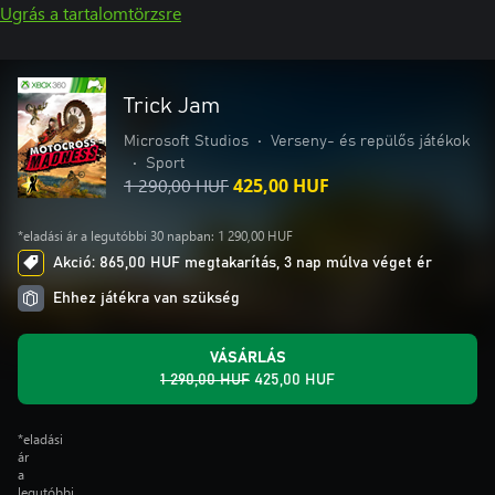
Ugrás a tartalomtörzsre
Trick Jam
Microsoft Studios
•
Verseny- és repülős játékok
•
Sport
1 290,00 HUF
425,00 HUF
*eladási ár a legutóbbi 30 napban: 1 290,00 HUF
Akció: 865,00 HUF megtakarítás, 3 nap múlva véget ér
Ehhez játékra van szükség
VÁSÁRLÁS
1 290,00 HUF
425,00 HUF
*eladási
ár
a
legutóbbi