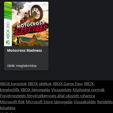
Motocross Madness
Játék megtekintése
XBOX konzolok
XBOX-játékok
XBOX Game Pass
XBOX-
kiegészítők
XBOX-támogatás
Visszajelzés
Közösségi normák
Figyelmeztetés fényérzékenység által okozott rohamra
Microsoft-fiók
Microsoft Store-támogatás
Visszaküldés
Rendelés
követése