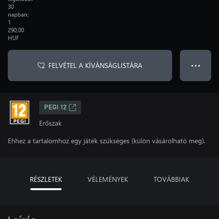
30
napban:
1
290,00
HUF
FELVÉTEL A KÍVÁNSÁGLISTÁRA
● ● ●
PEGI 12
Erőszak
Ehhez a tartalomhoz egy játék szükséges (külön vásárolható meg).
RÉSZLETEK
VÉLEMÉNYEK
TOVÁBBIAK