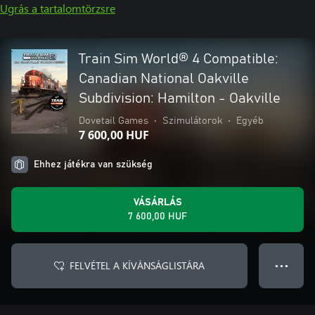
Ugrás a tartalomtörzsre
Train Sim World® 4 Compatible:
Canadian National Oakville
Subdivision: Hamilton - Oakville
Dovetail Games
•
Szimulátorok
•
Egyéb
7 600,00 HUF
Ehhez játékra van szükség
VÁSÁRLÁS
7 600,00 HUF
FELVÉTEL A KÍVÁNSÁGLISTÁRA
● ● ●