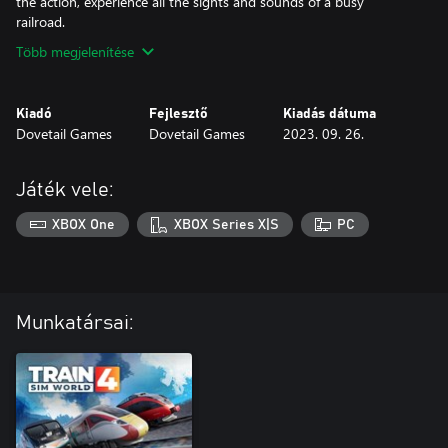
the action, experience all the sights and sounds of a busy
railroad.
Több megjelenítése
Kiadó
Fejlesztő
Kiadás dátuma
Dovetail Games
Dovetail Games
2023. 09. 26.
Játék vele:
XBOX One
XBOX Series X|S
PC
Munkatársai: