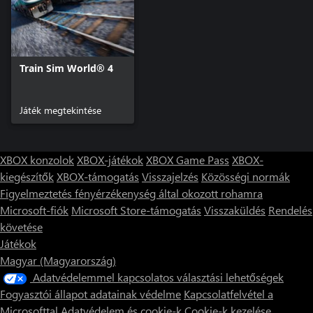
Train Sim World® 4
Játék megtekintése
XBOX konzolok
XBOX-játékok
XBOX Game Pass
XBOX-
kiegészítők
XBOX-támogatás
Visszajelzés
Közösségi normák
Figyelmeztetés fényérzékenység által okozott rohamra
Microsoft-fiók
Microsoft Store-támogatás
Visszaküldés
Rendelés
követése
Játékok
Magyar (Magyarország)
Adatvédelemmel kapcsolatos választási lehetőségek
Fogyasztói állapot adatainak védelme
Kapcsolatfelvétel a
Microsofttal
Adatvédelem és cookie-k
Cookie-k kezelése