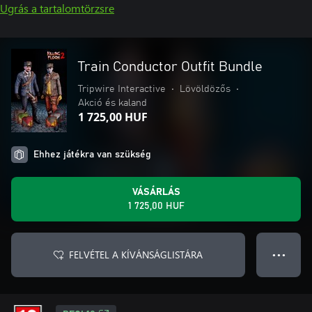
Ugrás a tartalomtörzsre
Train Conductor Outfit Bundle
Tripwire Interactive
•
Lövöldözős
•
Akció és kaland
1 725,00 HUF
Ehhez játékra van szükség
VÁSÁRLÁS
1 725,00 HUF
FELVÉTEL A KÍVÁNSÁGLISTÁRA
● ● ●