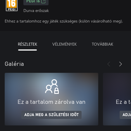
PEGI 16
Durva erőszak
Ehhez a tartalomhoz egy játék szükséges (külön vásárolható meg).
RÉSZLETEK
VÉLEMÉNYEK
TOVÁBBIAK
Galéria
Ez a tartalom zárolva van
Ez a 
ADJA MEG A SZÜLETÉSI IDŐT
ADJ