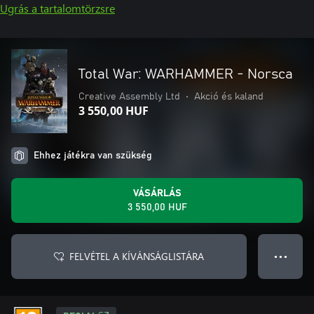
Ugrás a tartalomtörzsre
Total War: WARHAMMER - Norsca
Creative Assembly Ltd
•
Akció és kaland
3 550,00 HUF
Ehhez játékra van szükség
VÁSÁRLÁS
3 550,00 HUF
FELVÉTEL A KÍVÁNSÁGLISTÁRA
● ● ●