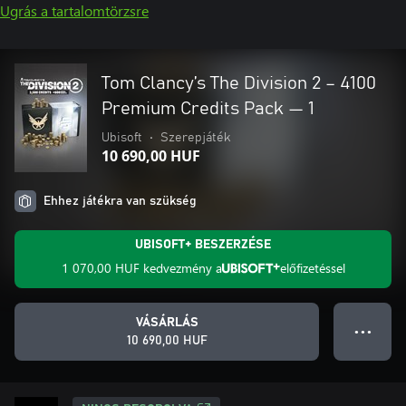
Ugrás a tartalomtörzsre
Tom Clancy’s The Division 2 – 4100
Premium Credits Pack — 1
Ubisoft
•
Szerepjáték
10 690,00 HUF
Ehhez játékra van szükség
UBISOFT+ BESZERZÉSE
1 070,00 HUF
kedvezmény a
előfizetéssel
VÁSÁRLÁS
● ● ●
10 690,00 HUF