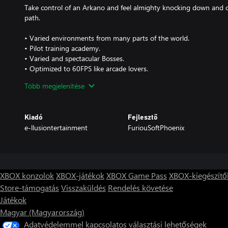
Take control of an Arkano and feel almighty knocking down and d
path.
• Varied environments from many parts of the world.
• Pilot training academy.
• Varied and spectacular Bosses.
• Optimized to 60FPS like arcade lovers.
• Replayability in each mission to improve your ranking.
Több megjelenítése
• Be better than your friends and unlock the most challenging ac
• Different weather and changes from day to night in real time.
• Rank up and you can access new and better helicopters.
Kiadó
Fejlesztő
e-llusiontertainment
FuriouSoftPhoenix
They prepare you to travel to conflict zones and fight for a cause
Humanity depends on you!
XBOX konzolok
XBOX-játékok
XBOX Game Pass
XBOX-kiegészítő
Store-támogatás
Visszaküldés
Rendelés követése
Játékok
Magyar (Magyarország)
Adatvédelemmel kapcsolatos választási lehetőségek