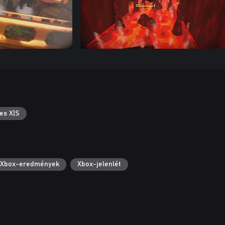
es X|S
Xbox-eredmények
Xbox-jelenlét