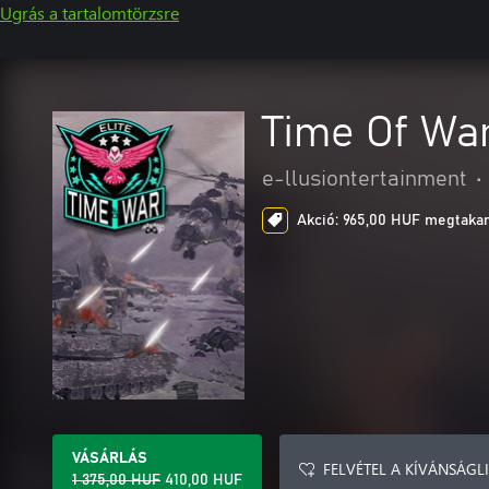
Ugrás a tartalomtörzsre
Time Of War
e-llusiontertainment
•
Akció: 965,00 HUF megtakar
VÁSÁRLÁS
FELVÉTEL A KÍVÁNSÁGL
1 375,00 HUF
410,00 HUF