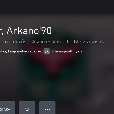
, Arkano'90
Lövöldözős
•
Akció és kaland
•
Klasszikusok
ítás, 1 nap múlva véget ér
8 támogatott nyelv
ISTÁRA
● ● ●