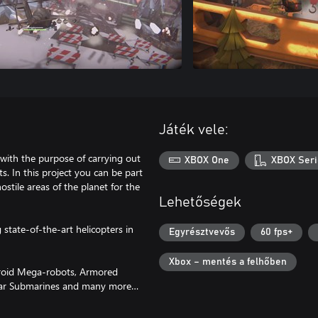
Játék vele:
 with the purpose of carrying out
XBOX One
XBOX Seri
. In this project you can be part
ostile areas of the planet for the
Lehetőségek
state-of-the-art helicopters in
Egyrésztvevős
60 fps+
Xbox – mentés a felhőben
droid Mega-robots, Armored
clear Submarines and many more…