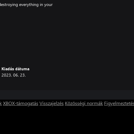
estroying everything in your
hievements.
Kiadás dátuma
2023. 06. 23.
 much bigger than yourself.
k
XBOX-támogatás
Visszajelzés
Közösségi normák
Figyelmezteté