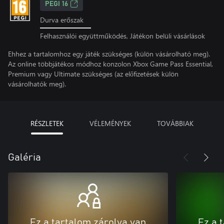
PEGI 16
Durva erőszak
Felhasználói együttműködés, Játékon belüli vásárlások
Ehhez a tartalomhoz egy játék szükséges (külön vásárolható meg).
Az online többjátékos módhoz konzolon Xbox Game Pass Essential,
Premium vagy Ultimate szükséges (az előfizetések külön
vásárolhatók meg).
RÉSZLETEK
VÉLEMÉNYEK
TOVÁBBIAK
Galéria
Ez a tartalom zárolva van
Ez a 