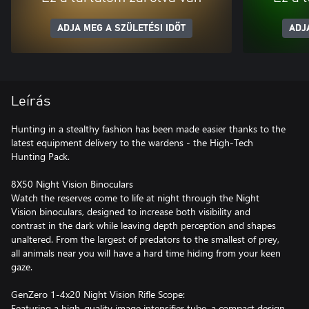
ADJA MEG A SZÜLETÉSI IDŐT
ADJ
Leírás
Hunting in a stealthy fashion has been made easier thanks to the
latest equipment delivery to the wardens - the High-Tech
Hunting Pack.
8X50 Night Vision Binoculars
Watch the reserves come to life at night through the Night
Vision binoculars, designed to increase both visibility and
contrast in the dark while leaving depth perception and shapes
unaltered. From the largest of predators to the smallest of prey,
all animals near you will have a hard time hiding from your keen
gaze.
GenZero 1-4x20 Night Vision Rifle Scope:
Featuring a high-quality image intensifier tube, a compact design