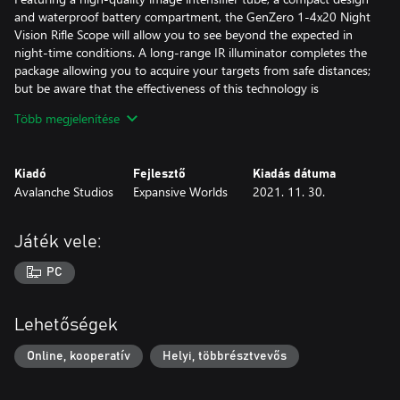
and waterproof battery compartment, the GenZero 1-4x20 Night
Vision Rifle Scope will allow you to see beyond the expected in
night-time conditions. A long-range IR illuminator completes the
package allowing you to acquire your targets from safe distances;
but be aware that the effectiveness of this technology is
particularly affected by fog and adverse weather conditions.
Több megjelenítése
Koter CB-65 Bow
With performance that lies in the sweet spot between the
Kiadó
Fejlesztő
Kiadás dátuma
Bearclaw Lite CB-60 and the Hawk Edge CB-70, the Koter CB-65
Avalanche Studios
Expansive Worlds
2021. 11. 30.
is a versatile compound bow, useful in every situation. Striking a
delicate balance between recoil and accuracy, this bow is at its
best when hunting medium sized game, but can also be deadly
Játék vele:
accurate against small and big game, when paired with the right
arrows.
PC
Brightsight Rangefinder Bow Sight & Tracer Arrows:
This sight helps hunters overcome the biggest challenge when
Lehetőségek
bow-hunting: distance estimation. With the single press of a
button, the Brightsight calculates the distance of the target and
Online, kooperatív
Helyi, többrésztvevős
projects a precise, virtual LED pin that is only visible to the archer,
without the clutter of multiple physical pins.