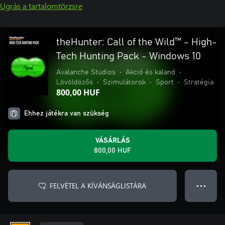
Ugrás a tartalomtörzsre
theHunter: Call of the Wild™ - High-
Tech Hunting Pack - Windows 10
Avalanche Studios
•
Akció és kaland
•
Lövöldözős
•
Szimulátorok
•
Sport
•
Stratégia
800,00 HUF
Ehhez játékra van szükség
VÁSÁRLÁS
800,00 HUF
FELVÉTEL A KÍVÁNSÁGLISTÁRA
● ● ●