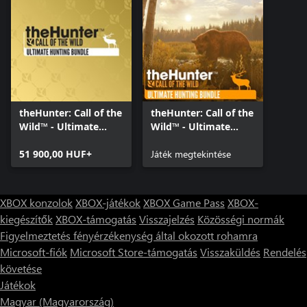
theHunter: Call of the
theHunter: Call of the
Wild™ - Ultimate
Wild™ - Ultimate
Hunting Bundle
Hunting Bundle
51 900,00 HUF+
Játék megtekintése
XBOX konzolok
XBOX-játékok
XBOX Game Pass
XBOX-
kiegészítők
XBOX-támogatás
Visszajelzés
Közösségi normák
Figyelmeztetés fényérzékenység által okozott rohamra
Microsoft-fiók
Microsoft Store-támogatás
Visszaküldés
Rendelés
követése
Játékok
Magyar (Magyarország)