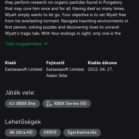
they perform research on organic particles found in Purgatory
that may cure him once and for all. Having died so many times,
Wyatt simply wants to let go. Your objective is to set Wyatt free
from his everlasting torment. Navigate haunting environments in
first person, solving puzzles and discovering clues to unravel
Wyatt’s tragic tale. With four endings in sight, only one is the
true path.
Több megjelenítése
Kiadó
Fejlesztő
Kiadás dátuma
Eastasiasoft Limited
Eastasiasoft Limited,
2022. 04. 27.
Adam Sklar
Játék vele:
XBOX One
XBOX Series X|S
Lehetőségek
4K Ultra HD
HDR10
Egyrésztvevős