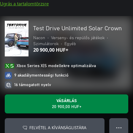
Ugrás a tartalomtörzsre
Test Drive Unlimited Solar Crown
Nacon
•
Verseny- és repülős játékok
•
Szimulátorok
•
Egyéb
20 900,00 HUF+
Xbox Series X|S modellekre optimalizálva
9 akadálymentességi funkció
16 támogatott nyelv
VÁSÁRLÁS
20 900,00 HUF+
FELVÉTEL A KÍVÁNSÁGLISTÁRA
● ● ●