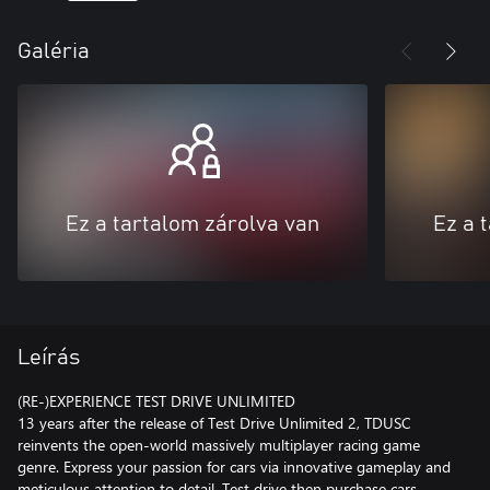
Galéria
Ez a tartalom zárolva van
Ez a 
Leírás
(RE-)EXPERIENCE TEST DRIVE UNLIMITED
13 years after the release of Test Drive Unlimited 2, TDUSC
reinvents the open-world massively multiplayer racing game
genre. Express your passion for cars via innovative gameplay and
meticulous attention to detail. Test drive then purchase cars