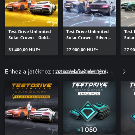
Test Drive Unlimited
Test Drive Unlimited
Test 
Solar Crown – Gold
Solar Crown – Silver
Solar
Edition
Streets Edition
Sharp
31 400,00 HUF+
27 900,00 HUF+
27 9
Az összes megjelenítése
Ehhez a játékhoz tartozó bővítmények