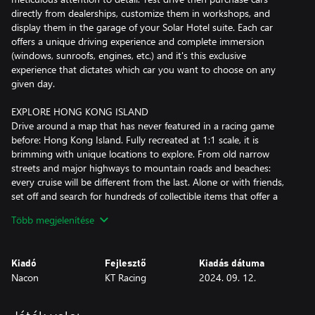
directly from dealerships, customize them in workshops, and
display them in the garage of your Solar Hotel suite. Each car
offers a unique driving experience and complete immersion
(windows, sunroofs, engines, etc.) and it's this exclusive
experience that dictates which car you want to choose on any
given day.
EXPLORE HONG KONG ISLAND
Drive around a map that has never featured in a racing game
before: Hong Kong Island. Fully recreated at 1:1 scale, it is
brimming with unique locations to explore. From old narrow
streets and major highways to mountain roads and beaches:
every cruise will be different from the last. Alone or with friends,
set off and search for hundreds of collectible items that offer a
variety of rewards.
Több megjelenítése
COMPLETE YOUR COLLECTION
Acquire iconic models from all the famous manufacturers: Ferrari,
Kiadó
Fejlesztő
Kiadás dátuma
Lamborghini, Porsche, Bugatti, Koenigsegg, Aston Martin and
Nacon
KT Racing
2024. 09. 12.
many more. In total, over 30 car manufacturers are represented
with a variety of car types, from 1960s daily drivers to ultra-
modern hypercars to off-road vehicles.