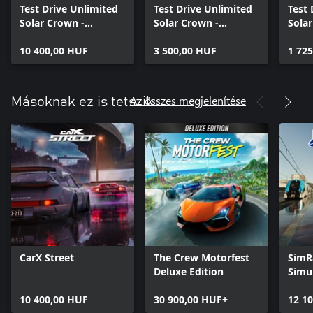
Test Drive Unlimited
Test Drive Unlimited
Test 
Solar Crown -
Solar Crown -
Solar
Upgrade to Gold
Diamonds Small Pack
Diam
Edition
10 400,00 HUF
3 500,00 HUF
Pack
1 72
Az összes megjelenítése
Másoknak ez is tetszik
CarX Street
The Crew Motorfest
SimRa
Deluxe Edition
Simu
10 400,00 HUF
30 900,00 HUF+
12 1