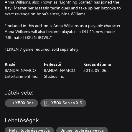
Anna Williams, also known as "Lightning Scarlet," has joined the
fray! Master her assassin techniques and take up her bazooka to
exact revenge on Anna's sister, Nina Williams!
*Included in this add-on is Anna Williams as a playable character.
Anna Williams will also become playable in DLC1's new mode,
"Ultimate TEKKEN BOWL."
TEKKEN 7 game required; sold separately.
Kiadó
Fejlesztő
Kiadás dátuma
BANDAI NAMCO
BANDAI NAMCO
2018. 09. 06.
Entertainment Inc.
Studios Inc.
Játék vele:
XBOX One
XBOX Series X|S
Lehetőségek
Helyi, többrésztvevős
Online, többrésztvevős