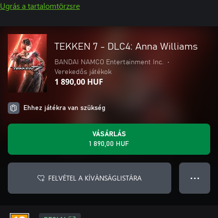
Ugrás a tartalomtörzsre
TEKKEN 7 - DLC4: Anna Williams
BANDAI NAMCO Entertainment Inc.
•
Verekedős játékok
1 890,00 HUF
Ehhez játékra van szükség
VÁSÁRLÁS
1 890,00 HUF
FELVÉTEL A KÍVÁNSÁGLISTÁRA
● ● ●