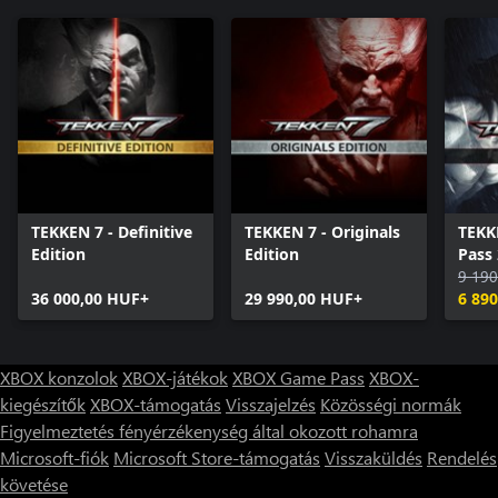
TEKKEN 7 - Definitive
TEKKEN 7 - Originals
TEKK
Edition
Edition
Pass 
9 190
36 000,00 HUF+
29 990,00 HUF+
6 89
XBOX konzolok
XBOX-játékok
XBOX Game Pass
XBOX-
kiegészítők
XBOX-támogatás
Visszajelzés
Közösségi normák
Figyelmeztetés fényérzékenység által okozott rohamra
Microsoft-fiók
Microsoft Store-támogatás
Visszaküldés
Rendelés
követése