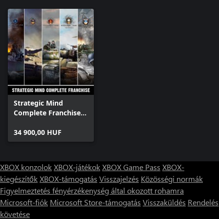
Strategic Mind
Complete Franchise
Bundle
34 900,00 HUF
XBOX konzolok
XBOX-játékok
XBOX Game Pass
XBOX-
kiegészítők
XBOX-támogatás
Visszajelzés
Közösségi normák
Figyelmeztetés fényérzékenység által okozott rohamra
Microsoft-fiók
Microsoft Store-támogatás
Visszaküldés
Rendelés
követése