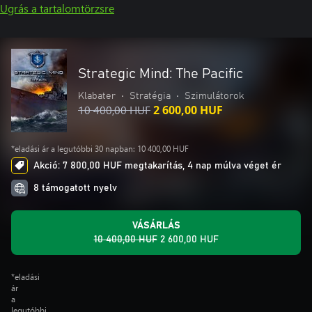
Ugrás a tartalomtörzsre
Strategic Mind: The Pacific
Klabater
•
Stratégia
•
Szimulátorok
10 400,00 HUF
2 600,00 HUF
*eladási ár a legutóbbi 30 napban: 10 400,00 HUF
Akció: 7 800,00 HUF megtakarítás, 4 nap múlva véget ér
8 támogatott nyelv
VÁSÁRLÁS
10 400,00 HUF
2 600,00 HUF
*eladási
ár
a
legutóbbi