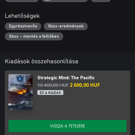
Lehetőségek
Egyrésztvevős
Xbox-eredmények
Xbox – mentés a felhőben
Kiadások összehasonlítása
Strategic Mind: The Pacific
10 400,00 HUF
2 600,00 HUF
EZ A KIADÁS
VISSZA A TETEJÉRE