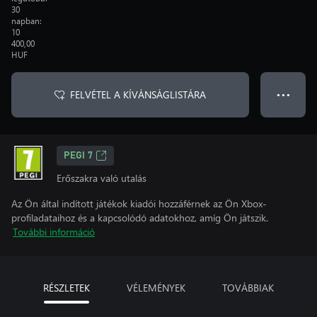
30
napban:
10
400,00
HUF
FELVÉTEL A KÍVÁNSÁGLISTÁRA
● ● ●
PEGI 7
Erőszakra való utalás
Az Ön által indított játékok kiadói hozzáférnek az Ön Xbox-
profiladataihoz és a kapcsolódó adatokhoz, amíg Ön játszik.
További információ
RÉSZLETEK
VÉLEMÉNYEK
TOVÁBBIAK