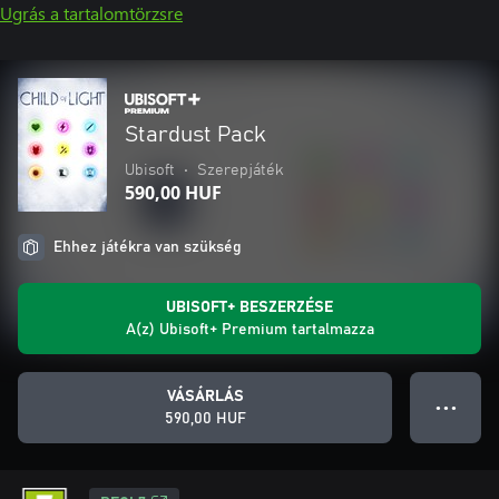
Ugrás a tartalomtörzsre
Stardust Pack
Ubisoft
•
Szerepjáték
590,00 HUF
Ehhez játékra van szükség
UBISOFT+ BESZERZÉSE
A(z) Ubisoft+ Premium tartalmazza
VÁSÁRLÁS
● ● ●
590,00 HUF