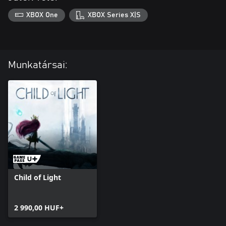
XBOX One
XBOX Series X|S
Munkatársai:
Child of Light
2 990,00 HUF+