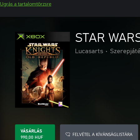
Ugrás a tartalomtörzsre
STAR WARS™
Lucasarts
•
Szerepját
VÁSÁRLÁS
FELVÉTEL A KÍVÁNSÁGLISTÁRA
990,00 HUF