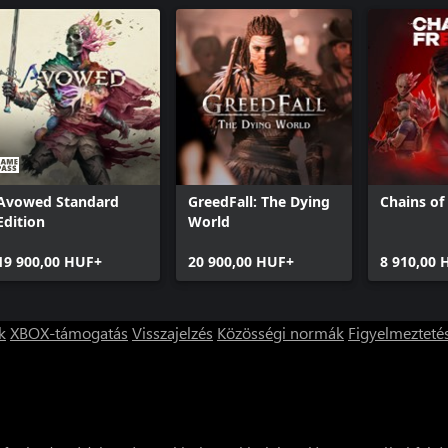
Avowed Standard
GreedFall: The Dying
Chains o
Edition
World
19 900,00 HUF+
20 900,00 HUF+
8 910,00 
k
XBOX-támogatás
Visszajelzés
Közösségi normák
Figyelmezteté