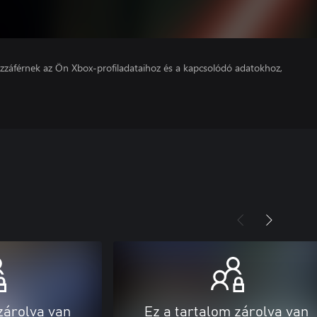
hozzáférnek az Ön Xbox-profiladataihoz és a kapcsolódó adatokhoz,
zárolva van
Ez a tartalom zárolva van