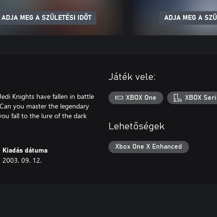
ADJA MEG A SZÜLETÉSI IDŐT
ADJA MEG A SZÜ
Játék vele:
edi Knights have fallen in battle
XBOX One
XBOX Seri
r. Can you master the legendary
u fall to the lure of the dark
Lehetőségek
Xbox One X Enhanced
Kiadás dátuma
2003. 09. 12.