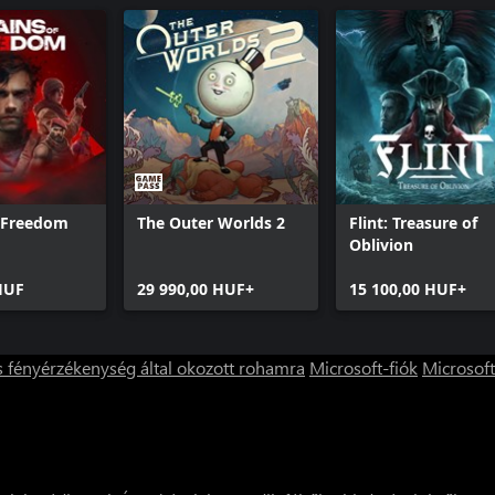
f Freedom
The Outer Worlds 2
Flint: Treasure of
Oblivion
HUF
29 990,00 HUF+
15 100,00 HUF+
s fényérzékenység által okozott rohamra
Microsoft-fiók
Microsoft