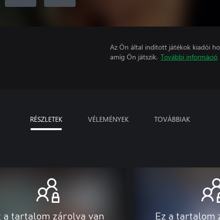
Az Ön által indított játékok kiadói 
amíg Ön játszik.
További információ
RÉSZLETEK
VÉLEMÉNYEK
TOVÁBBIAK
 a tartalom zárolva van
Ez a tartalom 