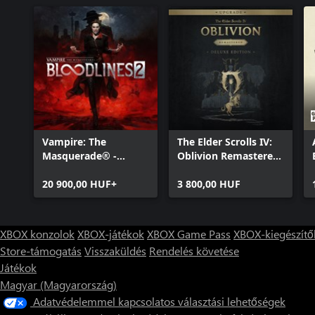
Vampire: The
The Elder Scrolls IV:
Masquerade® -
Oblivion Remastered
Bloodlines™ 2
- Deluxe Edition
20 900,00 HUF+
Upgrade
3 800,00 HUF
XBOX konzolok
XBOX-játékok
XBOX Game Pass
XBOX-kiegészítő
Store-támogatás
Visszaküldés
Rendelés követése
Játékok
Magyar (Magyarország)
Adatvédelemmel kapcsolatos választási lehetőségek