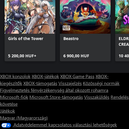
Girls of the Tower
Beastro
ELD
CREA
SHA
5 200,00 HUF+
6 900,00 HUF
10 4
XBOX konzolok
XBOX-játékok
XBOX Game Pass
XBOX-
kiegészítők
XBOX-támogatás
Visszajelzés
Közösségi normák
Figyelmeztetés fényérzékenység által okozott rohamra
Microsoft-fiók
Microsoft Store-támogatás
Visszaküldés
Rendelés
követése
Játékok
Magyar (Magyarország)
Adatvédelemmel kapcsolatos választási lehetőségek