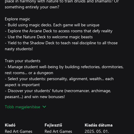
place in harmony with nature to train druids and shamans? Or
something entirely your own?
Explore magic
- Build using magic decks. Each game will be unique
- Explore the Arcane Deck to access rooms that defy reality
- Use the Nature Deck to welcome magic beasts
- Yield to the Shadow Deck to teach real discipline to all those
nasty students!
Train your students
- Manage student well-being by building refectories, dormitories,
rest rooms... or a dungeon
- Select your students: personality, alignment, wealth... each
aspect is important
- Discover your students’ future (necromancer, archimage,
peasant...) and win new bonuses!
Több megjelenítése
Customize your school
- Upgrade your rooms with powerful artifacts like the Soul Eater
Bed
Kiadó
Fejlesztő
Kiadás dátuma
- Fill your school with legendary creatures: dragons, janitors...
Red Art Games
Red Art Games
2025. 05. 01.
- Choose the rules of your school: exemplary punishments,