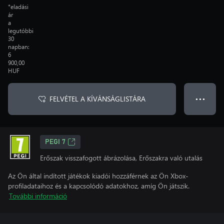
*eladási
ár
a
legutóbbi
30
napban:
6
900,00
HUF
FELVÉTEL A KÍVÁNSÁGLISTÁRA
● ● ●
PEGI 7
Erőszak visszafogott ábrázolása, Erőszakra való utalás
Az Ön által indított játékok kiadói hozzáférnek az Ön Xbox-
profiladataihoz és a kapcsolódó adatokhoz, amíg Ön játszik.
További információ