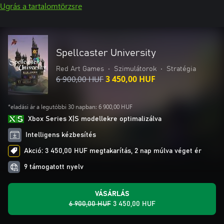
Ugrás a tartalomtörzsre
Spellcaster University
Red Art Games
•
Szimulátorok
•
Stratégia
6 900,00 HUF
3 450,00 HUF
*eladási ár a legutóbbi 30 napban: 6 900,00 HUF
Xbox Series X|S modellekre optimalizálva
Intelligens kézbesítés
Akció: 3 450,00 HUF megtakarítás, 2 nap múlva véget ér
9 támogatott nyelv
VÁSÁRLÁS
6 900,00 HUF
3 450,00 HUF