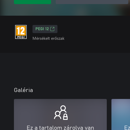
PEGI 12
Mérsékelt erőszak
Galéria
Ez a tartalom zárolva van
Ez