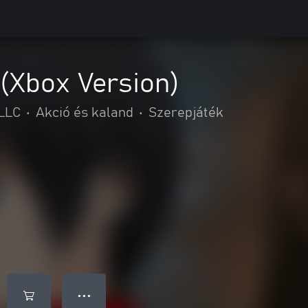
(Xbox Version)
LLC
•
Akció és kaland
•
Szerepjáték
● ● ●