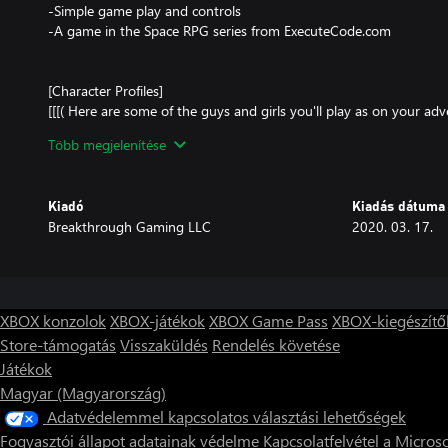
-Simple game play and controls
-A game in the Space RPG series from ExecuteCode.com
[Character Profiles]
[[[( Here are some of the guys and girls you'll play as on your adve
Több megjelenítése
Heather: A solider in the military. She is skilled in gymnastics a
the military.
"I thought I'd be in the military side by side with my boyfriend, bu
Kiadó
Kiadás dátuma
Well... I'll show him! I'll be the best soldier in this stupid army, wi
Breakthrough Gaming LLC
2020. 03. 17.
chosen! So... Which sword should I bring on my first solo mission
Mark: A young man in town. Fall turns to spring, and the gears in
his next move for his life. Does a new adventure call to him after
town? Will he be brave and go?
XBOX konzolok
XBOX-játékok
XBOX Game Pass
XBOX-kiegészítő
"Hmm... My dreams, huh? I'm taking care of my brother's two kid
Store-támogatás
Visszaküldés
Rendelés követése
MY life?!"
Játékok
Matt: The boyfriend of Heather. A soldier in the military. As the g
Magyar (Magyarország)
decides he doesn't want to be in the army anymore, or date Hea
Adatvédelemmel kapcsolatos választási lehetőségek
all of a sudden?
Fogyasztói állapot adatainak védelme
Kapcsolatfelvétel a Microso