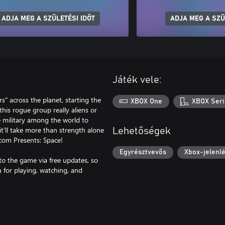
ADJA MEG A SZÜLETÉSI IDŐT
ADJA MEG A SZÜ
Játék vele:
s" across the planet, starting the
XBOX One
XBOX Seri
his rogue group really aliens or
 military among the world to
it'll take more than strength alone
Lehetőségek
.com Presents: Space!
Egyrésztvevős
Xbox-jelenlé
to the game via free updates, so
for playing, watching, and