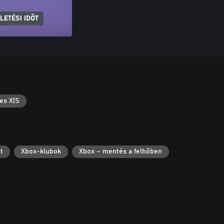
LETÉSI IDŐT
es X|S
t
Xbox-klubok
Xbox – mentés a felhőben