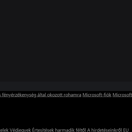
s fényérzékenység által okozott rohamra
Microsoft-fiók
Microsoft
telek
Védjegyek
Értesítések harmadik féltől
A hirdetéseinkről
EU