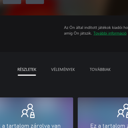
Az Ön által indított játékok kiadói 
amíg Ön játszik.
További információ
RÉSZLETEK
VÉLEMÉNYEK
TOVÁBBIAK
 a tartalom zárolva van
Ez a tartalom 