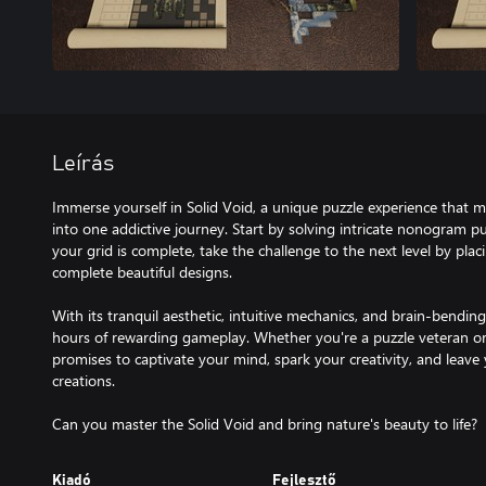
Leírás
Immerse yourself in Solid Void, a unique puzzle experience that me
into one addictive journey. Start by solving intricate nonogram p
your grid is complete, take the challenge to the next level by pla
complete beautiful designs.
With its tranquil aesthetic, intuitive mechanics, and brain-bendin
hours of rewarding gameplay. Whether you're a puzzle veteran or
promises to captivate your mind, spark your creativity, and leave
creations.
Can you master the Solid Void and bring nature's beauty to life?
Kiadó
Fejlesztő