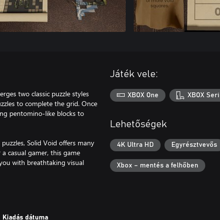
Játék vele:
rges two classic puzzle styles
XBOX One
XBOX Seri
uzzles to complete the grid. Once
cing pentomino-like blocks to
Lehetőségek
g puzzles, Solid Void offers many
4K Ultra HD
Egyrésztvevős
 a casual gamer, this game
 you with breathtaking visual
Xbox – mentés a felhőben
Kiadás dátuma