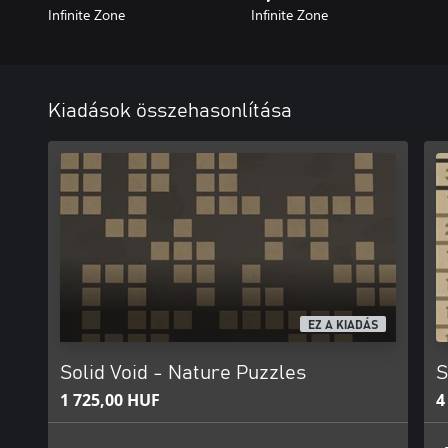
Infinite Zone
Infinite Zone
Kiadások összehasonlítása
EZ A KIADÁS
Solid Void - Nature Puzzles
S
1 725,00 HUF
4