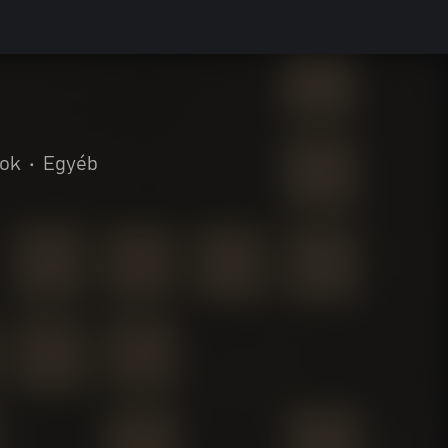
kok
•
Egyéb