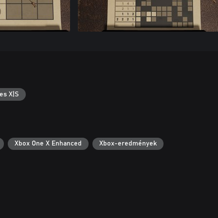
es X|S
Xbox One X Enhanced
Xbox-eredmények