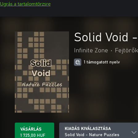
Ugrás a tartalomtörzsre
Solid Void 
Infinite Zone
•
Fejtörők
1 támogatott nyelv
KIADÁS KIVÁLASZTÁSA
VÁSÁRLÁS
Solid Void - Nature Puzzles
1 725,00 HUF