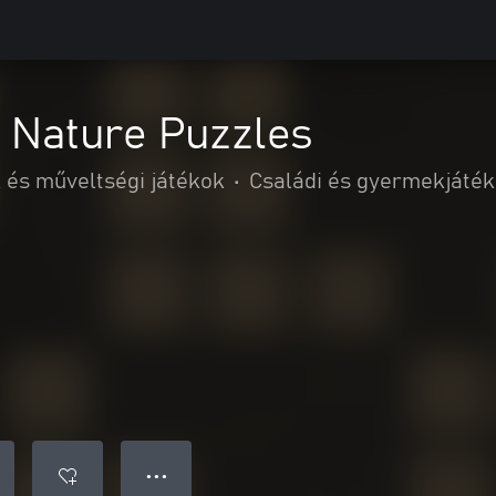
- Nature Puzzles
 és műveltségi játékok
•
Családi és gyermekjáté
● ● ●