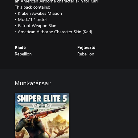
an American Airborne character skin for Karl.
This pack contains:
• Kraken Awakes Mission
• Mod.712 pistol
• Patriot Weapon Skin
• American Airborne Character Skin (Karl)
Kiadó
Fejlesztő
Rebellion
Rebellion
Munkatársai: