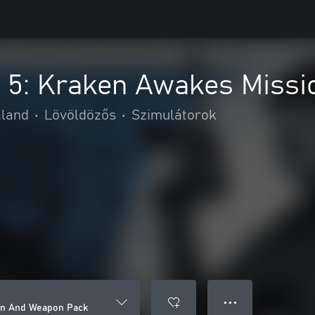
te 5: Kraken Awakes Miss
aland
•
Lövöldözős
•
Szimulátorok
● ● ●
ion And Weapon Pack