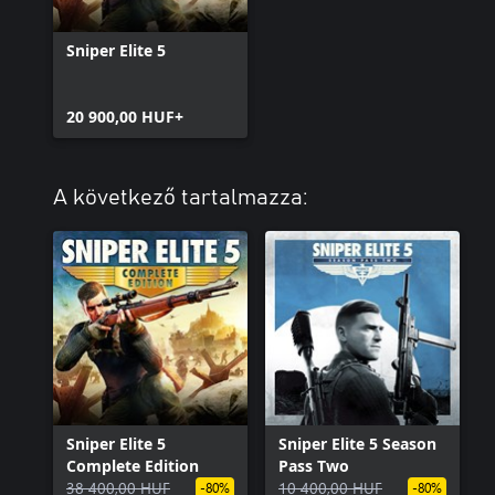
Sniper Elite 5
20 900,00 HUF+
A következő tartalmazza:
Sniper Elite 5
Sniper Elite 5 Season
Complete Edition
Pass Two
38 400,00 HUF
10 400,00 HUF
-80%
-80%