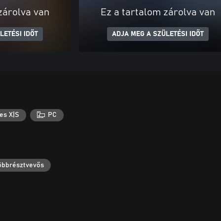
zárolva van
Ez a tartalom zárolva van
LETÉSI IDŐT
ADJA MEG A SZÜLETÉSI IDŐT
es X|S
PC
többrésztvevős