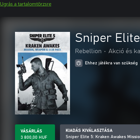
Ugrás a tartalomtörzsre
Sniper Eli
Rebellion
•
Akció és k
Ehhez játékra van szükség
KIADÁS KIVÁLASZTÁSA
VÁSÁRLÁS
Sniper Elite 5: Kraken Awakes Miss
3 800,00 HUF