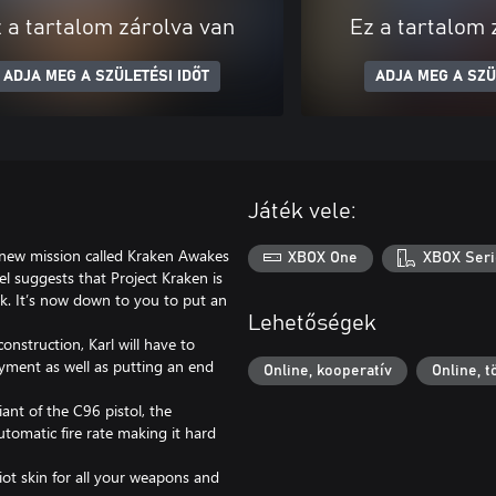
 a tartalom zárolva van
Ez a tartalom 
ADJA MEG A SZÜLETÉSI IDŐT
ADJA MEG A SZÜ
Játék vele:
e new mission called Kraken Awakes
XBOX One
XBOX Seri
tel suggests that Project Kraken is
ock. It’s now down to you to put an
Lehetőségek
onstruction, Karl will have to
loyment as well as putting an end
Online, kooperatív
Online, 
iant of the C96 pistol, the
tomatic fire rate making it hard
riot skin for all your weapons and