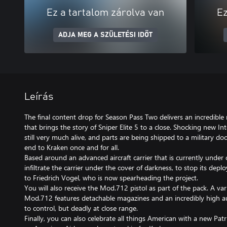
Ez a tartalom zárolva van
Ez
ADJA MEG A SZÜLETÉSI IDŐT
Leírás
The final content drop for Season Pass Two delivers an incredibl
that brings the story of Sniper Elite 5 to a close. Shocking new In
still very much alive, and parts are being shipped to a military d
end to Kraken once and for all.
Based around an advanced aircraft carrier that is currently under c
infiltrate the carrier under the cover of darkness, to stop its dep
to Friedrich Vogel, who is now spearheading the project.
You will also receive the Mod.712 pistol as part of the pack. A var
Mod.712 features detachable magazines and an incredibly high au
to control, but deadly at close range.
Finally, you can also celebrate all things American with a new Pat