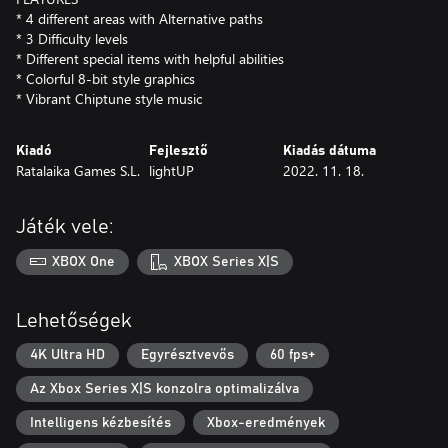
* 4 different areas with Alternative paths
* 3 Difficulty levels
* Different special items with helpful abilities
* Colorful 8-bit style graphics
* Vibrant Chiptune style music
Kiadó
Fejlesztő
Kiadás dátuma
Ratalaika Games S.L.
lightUP
2022. 11. 18.
Játék vele:
XBOX One
XBOX Series X|S
Lehetőségek
4K Ultra HD
Egyrésztvevős
60 fps+
Az Xbox Series X|S konzolra optimalizálva
Intelligens kézbesítés
Xbox-eredmények