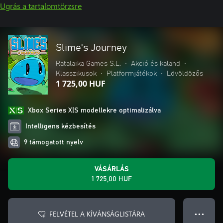
Ugrás a tartalomtörzsre
Slime's Journey
Ratalaika Games S.L.
•
Akció és kaland
•
Klasszikusok
•
Platformjátékok
•
Lövöldözős
1 725,00 HUF
Xbox Series X|S modellekre optimalizálva
Intelligens kézbesítés
9 támogatott nyelv
VÁSÁRLÁS
1 725,00 HUF
FELVÉTEL A KÍVÁNSÁGLISTÁRA
● ● ●