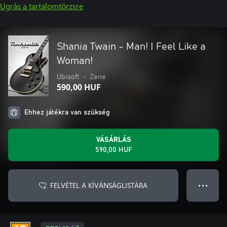
Ugrás a tartalomtörzsre
Shania Twain - Man! I Feel Like a
Woman!
Ubisoft
•
Zene
590,00 HUF
Ehhez játékra van szükség
VÁSÁRLÁS
590,00 HUF
FELVÉTEL A KÍVÁNSÁGLISTÁRA
● ● ●