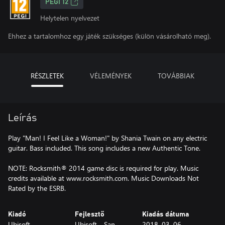
PEGI 12
Helytelen nyelvezet
Ehhez a tartalomhoz egy játék szükséges (külön vásárolható meg).
RÉSZLETEK
VÉLEMÉNYEK
TOVÁBBIAK
Leírás
Play "Man! I Feel Like a Woman!" by Shania Twain on any electric
guitar. Bass included. This song includes a new Authentic Tone.
NOTE: Rocksmith® 2014 game disc is required for play. Music
credits available at www.rocksmith.com. Music Downloads Not
Rated by the ESRB.
Kiadó
Fejlesztő
Kiadás dátuma
Ubisoft
Ubisoft - San
2018. 03. 06.