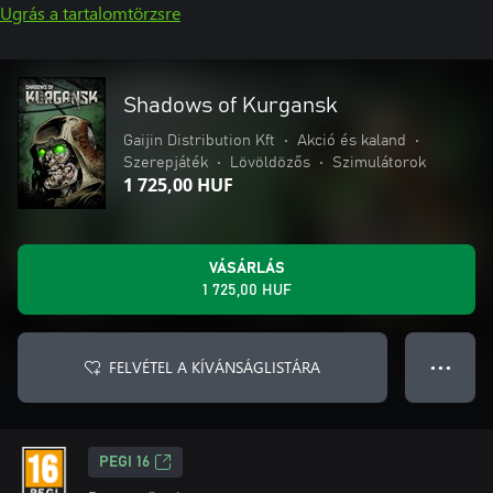
Ugrás a tartalomtörzsre
Shadows of Kurgansk
Gaijin Distribution Kft
•
Akció és kaland
•
Szerepjáték
•
Lövöldözős
•
Szimulátorok
1 725,00 HUF
VÁSÁRLÁS
1 725,00 HUF
FELVÉTEL A KÍVÁNSÁGLISTÁRA
● ● ●
PEGI 16