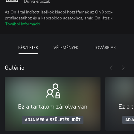
Durva erőszak
Az Ön által indított játékok kiadói hozzáférnek az Ön Xbox-
profiladataihoz és a kapcsolódó adatokhoz, amíg Ön játszik.
További információ
RÉSZLETEK
VÉLEMÉNYEK
TOVÁBBIAK
Galéria
Ez a tartalom zárolva van
Ez a 
ADJA MEG A SZÜLETÉSI IDŐT
ADJ