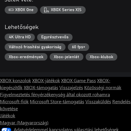
XBOX One
XBOX Series X|S
Lehetőségek
4K Ultra HD
Egyrésztvevős
Változó frissítési gyakoriság
60 fps+
Xbox-eredmények
Xbox-jelenlét
Xbox-klubok
XBOX konzolok
XBOX-játékok
XBOX Game Pass
XBOX-
kiegészítők
XBOX-támogatás
Visszajelzés
Közösségi normák
Figyelmeztetés fényérzékenység által okozott rohamra
Microsoft-fiók
Microsoft Store-támogatás
Visszaküldés
Rendelés
követése
Játékok
Magyar (Magyarország)
Adatvédelemmel kapcsolatos választási lehetőségek