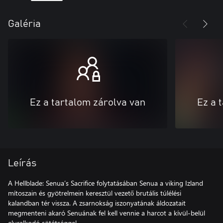
Galéria
Ez a tartalom zárolva van
Ez a 
Leírás
A Hellblade: Senua’s Sacrifice folytatásában Senua a viking Izland
mítoszain és gyötrelmein keresztül vezető brutális túlélési
kalandban tér vissza. A zsarnokság iszonyatának áldozatait
megmenteni akaró Senuának fel kell vennie a harcot a kívül-belül
eluralkodó sötétséggel.