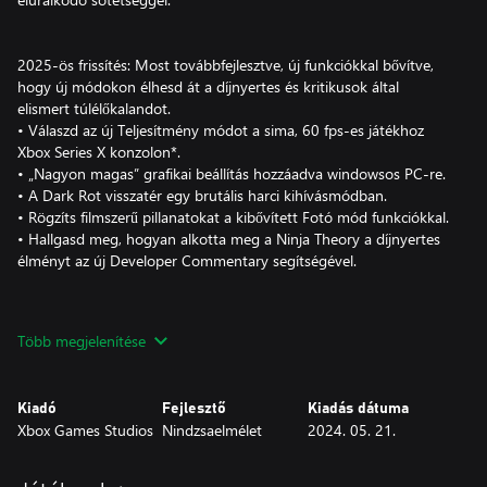
2025-ös frissítés: Most továbbfejlesztve, új funkciókkal bővítve,
hogy új módokon élhesd át a díjnyertes és kritikusok által
elismert túlélőkalandot.
• Válaszd az új Teljesítmény módot a sima, 60 fps-es játékhoz
Xbox Series X konzolon*.
• „Nagyon magas” grafikai beállítás hozzáadva windowsos PC-re.
• A Dark Rot visszatér egy brutális harci kihívásmódban.
• Rögzíts filmszerű pillanatokat a kibővített Fotó mód funkciókkal.
• Hallgasd meg, hogyan alkotta meg a Ninja Theory a díjnyertes
élményt az új Developer Commentary segítségével.
Több megjelenítése
SENUA TÖRTÉNETE FOLYTATÓDIK
Senua visszatér egy brutális túlélési kalandban a viking Izland
mítoszain és gyötrelmein keresztül.
Kiadó
Fejlesztő
Kiadás dátuma
GONDOSAN MEGALKOTOTT, FILMSZERŰ ELMERÜLÉS
Xbox Games Studios
Nindzsaelmélet
2024. 05. 21.
Merülj el Senua világában és történetében, gyönyörűen
megvalósított látványvilággal és magával ragadó hanggal.
SENUA EGYEDI NÉZŐPONTJA