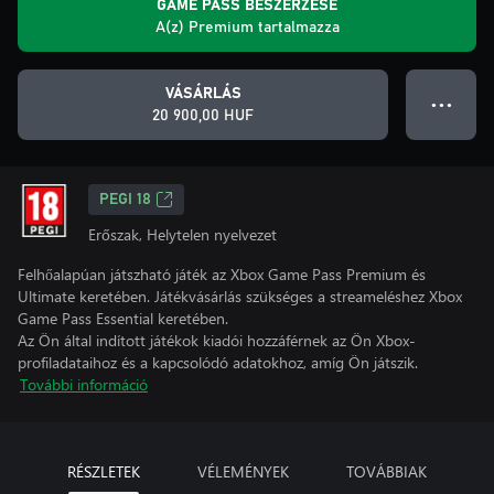
GAME PASS BESZERZÉSE
A(z) Premium tartalmazza
VÁSÁRLÁS
● ● ●
20 900,00 HUF
PEGI 18
Erőszak, Helytelen nyelvezet
Felhőalapúan játszható játék az Xbox Game Pass Premium és
Ultimate keretében. Játékvásárlás szükséges a streameléshez Xbox
Game Pass Essential keretében.
Az Ön által indított játékok kiadói hozzáférnek az Ön Xbox-
profiladataihoz és a kapcsolódó adatokhoz, amíg Ön játszik.
További információ
RÉSZLETEK
VÉLEMÉNYEK
TOVÁBBIAK