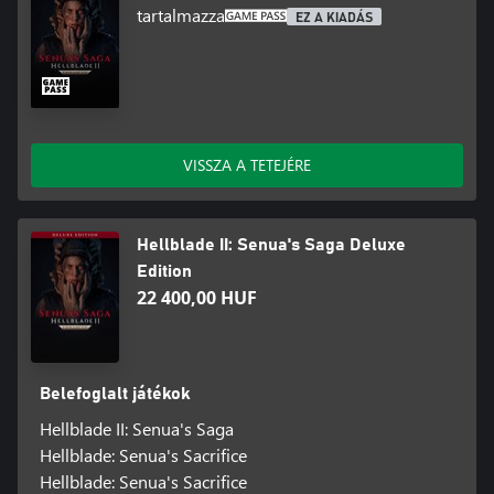
tartalmazza
EZ A KIADÁS
VISSZA A TETEJÉRE
Hellblade II: Senua's Saga Deluxe
Edition
22 400,00 HUF
Belefoglalt játékok
Hellblade II: Senua's Saga
Hellblade: Senua's Sacrifice
Hellblade: Senua's Sacrifice