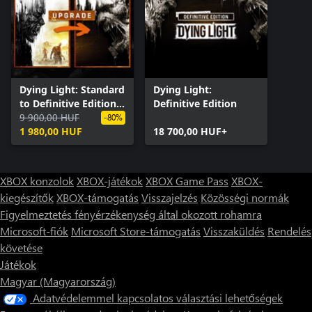
Dying Light: Standard
Dying Light:
to Definitive Edition
Definitive Edition
Upgrade
9 900,00 HUF
-80%
1 980,00 HUF
18 700,00 HUF+
XBOX konzolok
XBOX-játékok
XBOX Game Pass
XBOX-
kiegészítők
XBOX-támogatás
Visszajelzés
Közösségi normák
Figyelmeztetés fényérzékenység által okozott rohamra
Microsoft-fiók
Microsoft Store-támogatás
Visszaküldés
Rendelés
követése
Játékok
Magyar (Magyarország)
Adatvédelemmel kapcsolatos választási lehetőségek