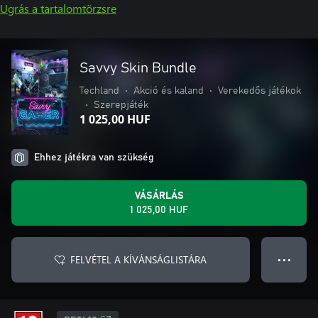
Ugrás a tartalomtörzsre
Savvy Skin Bundle
Techland
•
Akció és kaland
•
Verekedős játékok
•
Szerepjáték
1 025,00 HUF
Ehhez játékra van szükség
VÁSÁRLÁS
1 025,00 HUF
FELVÉTEL A KÍVÁNSÁGLISTÁRA
● ● ●