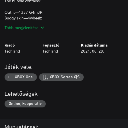
The bundle contains:
Outfit—1337 G4m3R
Buggy skin—4wheelz
One-handed axe—RGB AXE-Pad: Applies shock after the third
Több megjelenítése
consecutive hit
Hammer—Next-Gen Maul: Applies shock damage on charged
attacks
Kiadó
Fejlesztő
Kiadás dátuma
LED Meta Bow
Techland
Techland
2021. 06. 29.
Játék vele:
XBOX One
XBOX Series X|S
Lehetőségek
Online, kooperatív
Munkatársai: