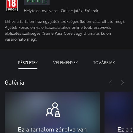
PEGI 18
Helytelen nyelvezet, Online játék, Erőszak
Ehhez a tartalomhoz egy játék szükséges (külön vásárolható meg).
A játék konzolon való használatához online többrésztvevős
előfizetés szükséges (Game Pass Core vagy Ultimate, külön
vásárolható meg).
RÉSZLETEK
VÉLEMÉNYEK
TOVÁBBIAK
Galéria
Ez a tartalom zárolva van
Ez a 