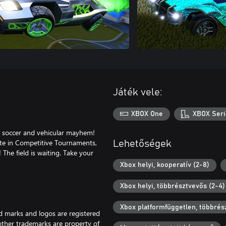
Játék vele:
XBOX One
XBOX Seri
e soccer and vehicular mayhem!
ete in Competitive Tournaments,
Lehetőségek
The field is waiting. Take your
Xbox helyi, kooperatív (2-8)
Xbox helyi, többrésztvevős (2-4)
Xbox platformfüggetlen, többrés
d marks and logos are registered
 other trademarks are property of