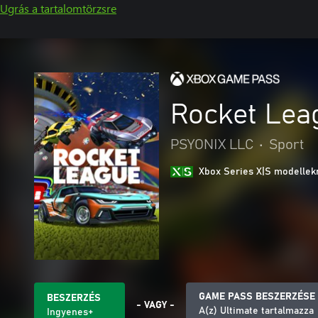
Ugrás a tartalomtörzsre
Rocket Lea
PSYONIX LLC
•
Sport
Xbox Series X|S modellekr
GAME PASS BESZERZÉSE
BESZERZÉS
- VAGY -
A(z) Ultimate tartalmazza
Ingyenes+