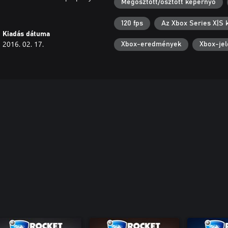
Megosztott/osztott képernyő
120 fps
Az Xbox Series X|S 
Kiadás dátuma
2016. 02. 17.
Xbox-eredmények
Xbox-jel