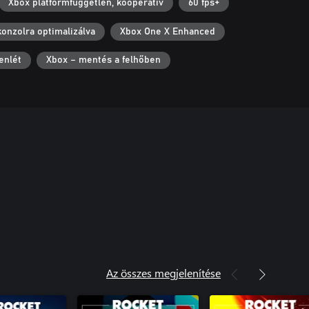
Xbox platformfüggetlen, kooperatív
60 fps+
konzolra optimalizálva
Xbox One X Enhanced
enlét
Xbox – mentés a felhőben
Az összes megjelenítése