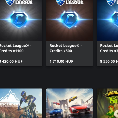
Rocket League® -
Rocket League® -
Rocket L
Credits x1100
Credits x500
Credits x
3 420,00 HUF
1 710,00 HUF
8 550,00 