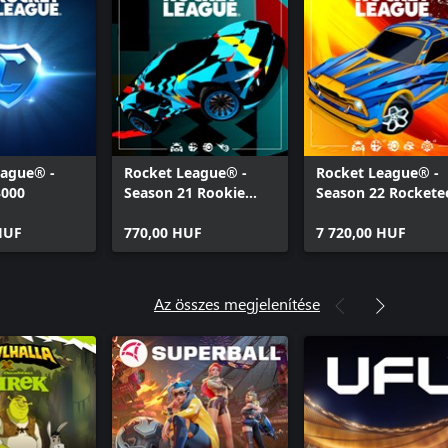
eague® -
Rocket League® -
Rocket League® -
3000
Season 21 Rookie
Season 22 Rockete
Pack
Pack
HUF
770,00 HUF
7 720,00 HUF
Az összes megjelenítése