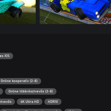
es X|S
Online kooperatív (2-8)
Online többrésztvevős (2-8)
ztvevős
4K Ultra HD
HDR10