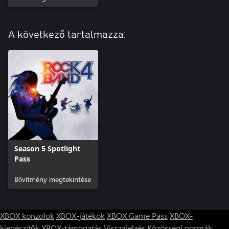
A következő tartalmazza:
Season 5 Spotlight
Pass
Bővítmény megtekintése
XBOX konzolok
XBOX-játékok
XBOX Game Pass
XBOX-
kiegészítők
XBOX-támogatás
Visszajelzés
Közösségi normák