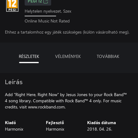
PEGI 12
Helytelen nyelvezet, Szex
Online Music Not Rated
Ehhez a tartalomhoz egy játék szükséges (külön vásárolható meg).
RÉSZLETEK
VÉLEMÉNYEK
TOVÁBBIAK
Leírás
Add "Right Here, Right Now" by Jesus Jones to your Rock Band™
4 song library. Compatible with Rock Band™ 4 only. For music
credits, visit www.rockband.com.
Kiadó
Fejlesztő
Kiadás dátuma
Harmonix
Harmonix
2018. 04. 26.