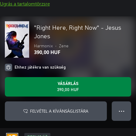
Ugrás a tartalomtörzsre
"Right Here, Right Now" - Jesus
Jones
Harmonix
•
Zene
390,00 HUF
Ehhez játékra van szükség
VÁSÁRLÁS
390,00 HUF
FELVÉTEL A KÍVÁNSÁGLISTÁRA
● ● ●