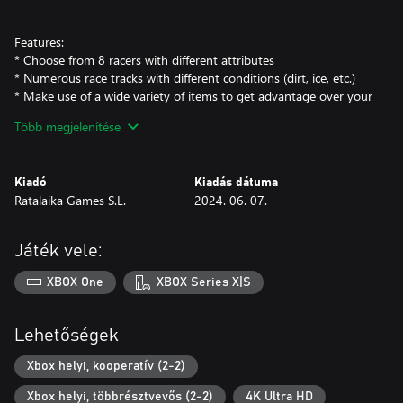
Features:
* Choose from 8 racers with different attributes
* Numerous race tracks with different conditions (dirt, ice, etc.)
* Make use of a wide variety of items to get advantage over your
rivals
Több megjelenítése
* Multiple game modes
* Up to 4 players in local multiplayer
Kiadó
Kiadás dátuma
Ratalaika Games S.L.
2024. 06. 07.
Játék vele:
XBOX One
XBOX Series X|S
Lehetőségek
Xbox helyi, kooperatív (2-2)
Xbox helyi, többrésztvevős (2-2)
4K Ultra HD