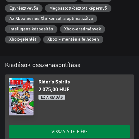
Egyrésztvevős
Megosztott/osztott képernyő
Az Xbox Series X|S konzolra optimalizálva
Intelligens kézbesítés
Xbox-eredmények
Xbox-jelenlét
Xbox – mentés a felhőben
Kiadások összehasonlítása
Rider's Spirits
2 075,00 HUF
EZ A KIADÁS
VISSZA A TETEJÉRE