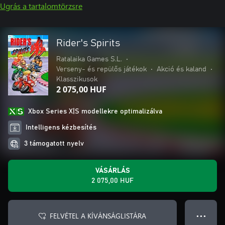
Ugrás a tartalomtörzsre
Rider's Spirits
Ratalaika Games S.L.
•
Verseny- és repülős játékok
•
Akció és kaland
•
Klasszikusok
2 075,00 HUF
Xbox Series X|S modellekre optimalizálva
Intelligens kézbesítés
3 támogatott nyelv
VÁSÁRLÁS
2 075,00 HUF
FELVÉTEL A KÍVÁNSÁGLISTÁRA
● ● ●