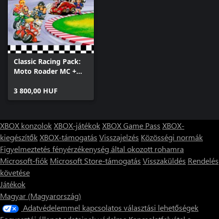
Classic Racing Pack:
Moto Roader MC +
Rider's Spirits
3 800,00 HUF
XBOX konzolok
XBOX-játékok
XBOX Game Pass
XBOX-
kiegészítők
XBOX-támogatás
Visszajelzés
Közösségi normák
Figyelmeztetés fényérzékenység által okozott rohamra
Microsoft-fiók
Microsoft Store-támogatás
Visszaküldés
Rendelés
követése
Játékok
Magyar (Magyarország)
Adatvédelemmel kapcsolatos választási lehetőségek